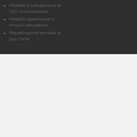
Modalità di collegamento al
CED motorizzazione
Modalità operative per il
rinnovo delle patenti
Riqualificazione bombole di
tipo CNG4