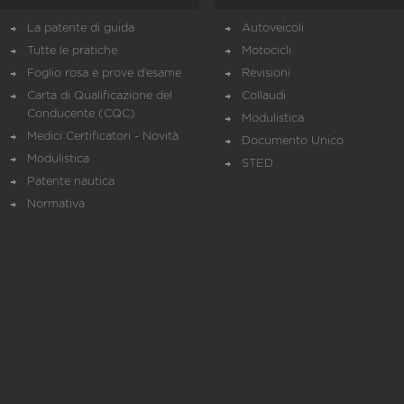
La patente di guida
Autoveicoli
Tutte le pratiche
Motocicli
Foglio rosa e prove d’esame
Revisioni
Carta di Qualificazione del
Collaudi
Conducente (CQC)
Modulistica
Medici Certificatori - Novità
Documento Unico
Modulistica
STED
Patente nautica
Normativa