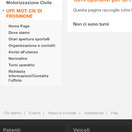
Motorizzazione Civile
Questa pagina raccoglie tutte le
UFF. MOT. CIV. DI
FROSINONE
Non ci sono turni
Home Page
Dove siamo
Orari apertura sportelli
Organizzazione e contatti
Avvisi all'utenza
Normative
Turni operativi
Richiesta
informazioni/Contatta
l'ufficio
Chi siamo
Eventi
News e circolari
Assistenza
Faq
Patenti
Veicoli