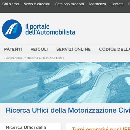
Chi siamo
News e circolari
Catalogo prodotti
Assistenza
Contatti
PATENTI
VEICOLI
SERVIZI ONLINE
CODICE DELL
Servizi online
//
Ricerca e Gestione UMC
Ricerca Uffici della Motorizzazione Civi
Ricerca Uffici della
Turni operativi per U