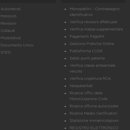
Autoveicoli
Monopattini - Contrassegno
identificativo
Motocicli
Verifica revisioni effettuate
Revisioni
Verifica massa supplementare
Collaudi
Pagamenti PagoPA
Modulistica
Gestione Pratiche Online
Documento Unico
Piattaforma CUDE
STED
Saldo punti patente
Verifica classe ambientale
veicolo
Verifica copertura RCA
Neopatentati
Ricerca Uffici della
Motorizzazione Civile
Ricerca officine autorizzate
Ricerca Medici Certificatori
Statistiche immatricolazioni
REGISTRO ELETTRONICO