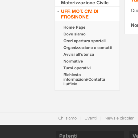
Motorizzazione Civile
Que
UFF. MOT. CIV. DI
FROSINONE
Non
Home Page
Dove siamo
Orari apertura sportelli
Organizzazione e contatti
Avvisi all'utenza
Normative
Turni operativi
Richiesta
informazioni/Contatta
l'ufficio
Chi siamo
Eventi
News e circolari
Patenti
Ve