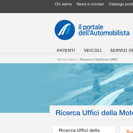
Chi siamo
News e circolari
Catalogo prod
PATENTI
VEICOLI
SERVIZI O
Servizi online
//
Ricerca e Gestione UMC
Ricerca Uffici della Mot
Ricerca Uffici della
Tu