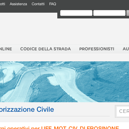
otti
Assistenza
Contatti
FAQ
NLINE
CODICE DELLA STRADA
PROFESSIONISTI
AU
orizzazione Civile
rni operativi per UFF. MOT. CIV. DI FROSINONE