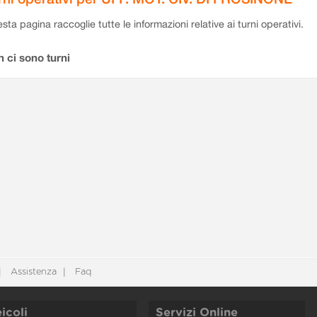
sta pagina raccoglie tutte le informazioni relative ai turni operativi.
 ci sono turni
Assistenza
Faq
icoli
Servizi Online