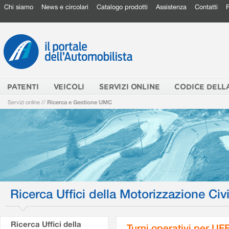
Chi siamo
News e circolari
Catalogo prodotti
Assistenza
Contatti
PATENTI
VEICOLI
SERVIZI ONLINE
CODICE DELL
Servizi online
//
Ricerca e Gestione UMC
Ricerca Uffici della Motorizzazione Civi
Ricerca Uffici della
Turni operativi per U