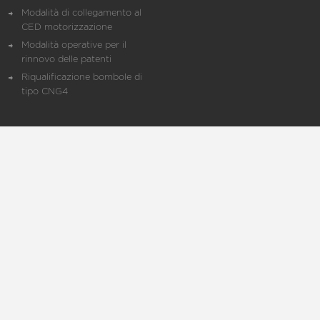
Modalità di collegamento al
CED motorizzazione
Modalità operative per il
rinnovo delle patenti
Riqualificazione bombole di
tipo CNG4