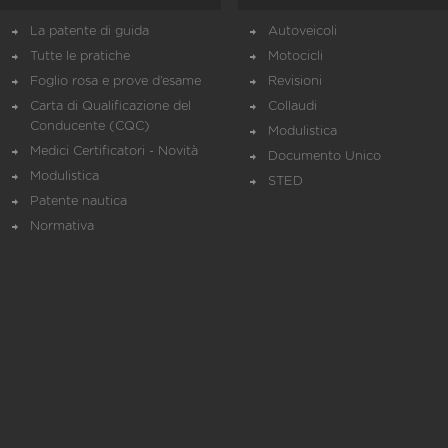
La patente di guida
Autoveicoli
Tutte le pratiche
Motocicli
Foglio rosa e prove d’esame
Revisioni
Carta di Qualificazione del
Collaudi
Conducente (CQC)
Modulistica
Medici Certificatori - Novità
Documento Unico
Modulistica
STED
Patente nautica
Normativa