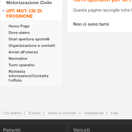
Motorizzazione Civile
Questa pagina raccoglie tutte le
UFF. MOT. CIV. DI
FROSINONE
Non ci sono turni
Home Page
Dove siamo
Orari apertura sportelli
Organizzazione e contatti
Avvisi all'utenza
Normative
Turni operativi
Richiesta
informazioni/Contatta
l'ufficio
Chi siamo
Eventi
News e circolari
Assistenza
Faq
Patenti
Veicoli