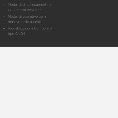
Modalità di collegamento al
CED motorizzazione
Modalità operative per il
rinnovo delle patenti
Riqualificazione bombole di
tipo CNG4