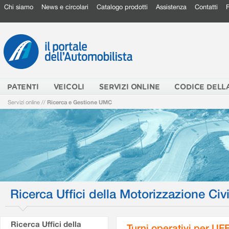
Chi siamo
News e circolari
Catalogo prodotti
Assistenza
Contatti
PATENTI
VEICOLI
SERVIZI ONLINE
CODICE DELL
Servizi online
//
Ricerca e Gestione UMC
Ricerca Uffici della Motorizzazione Civi
Ricerca Uffici della
Turni operativi per U