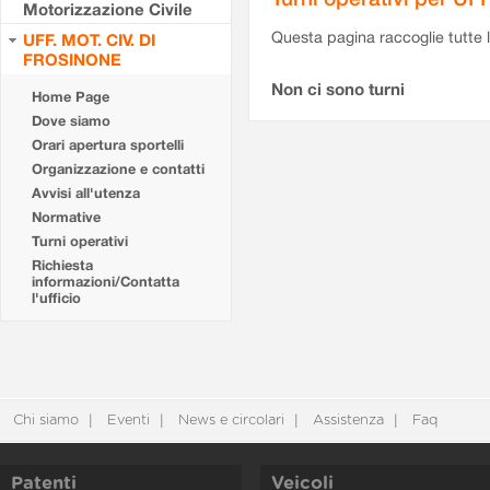
Motorizzazione Civile
Questa pagina raccoglie tutte le
UFF. MOT. CIV. DI
FROSINONE
Non ci sono turni
Home Page
Dove siamo
Orari apertura sportelli
Organizzazione e contatti
Avvisi all'utenza
Normative
Turni operativi
Richiesta
informazioni/Contatta
l'ufficio
Chi siamo
Eventi
News e circolari
Assistenza
Faq
Patenti
Veicoli