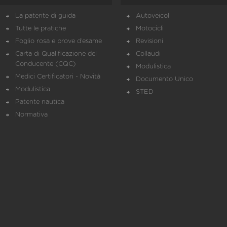
La patente di guida
Autoveicoli
Tutte le pratiche
Motocicli
Foglio rosa e prove d’esame
Revisioni
Carta di Qualificazione del
Collaudi
Conducente (CQC)
Modulistica
Medici Certificatori - Novità
Documento Unico
Modulistica
STED
Patente nautica
Normativa