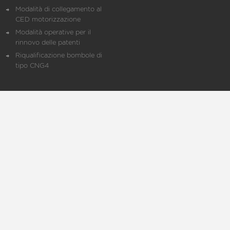
Modalità di collegamento al
CED motorizzazione
Modalità operative per il
rinnovo delle patenti
Riqualificazione bombole di
tipo CNG4