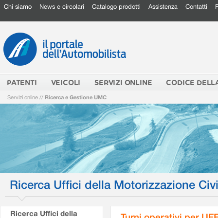
Chi siamo
News e circolari
Catalogo prodotti
Assistenza
Contatti
PATENTI
VEICOLI
SERVIZI ONLINE
CODICE DELL
Servizi online
//
Ricerca e Gestione UMC
Ricerca Uffici della Motorizzazione Civi
Ricerca Uffici della
Turni operativi per U