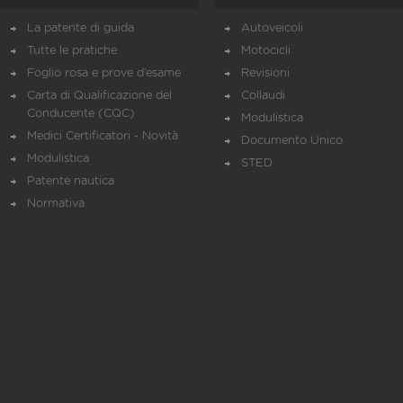
La patente di guida
Autoveicoli
Tutte le pratiche
Motocicli
Foglio rosa e prove d’esame
Revisioni
Carta di Qualificazione del
Collaudi
Conducente (CQC)
Modulistica
Medici Certificatori - Novità
Documento Unico
Modulistica
STED
Patente nautica
Normativa