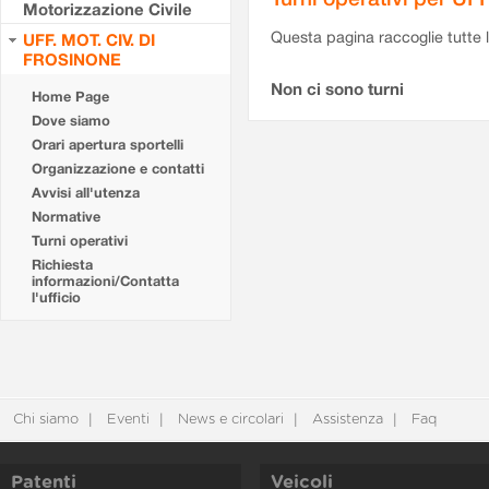
Motorizzazione Civile
Questa pagina raccoglie tutte le
UFF. MOT. CIV. DI
FROSINONE
Non ci sono turni
Home Page
Dove siamo
Orari apertura sportelli
Organizzazione e contatti
Avvisi all'utenza
Normative
Turni operativi
Richiesta
informazioni/Contatta
l'ufficio
Chi siamo
Eventi
News e circolari
Assistenza
Faq
Patenti
Veicoli