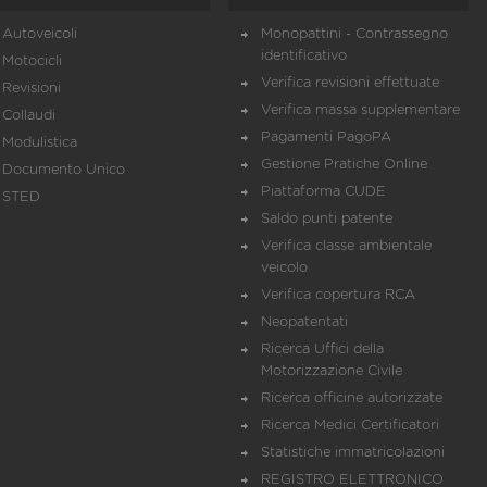
Autoveicoli
Monopattini - Contrassegno
identificativo
Motocicli
Verifica revisioni effettuate
Revisioni
Verifica massa supplementare
Collaudi
Pagamenti PagoPA
Modulistica
Gestione Pratiche Online
Documento Unico
Piattaforma CUDE
STED
Saldo punti patente
Verifica classe ambientale
veicolo
Verifica copertura RCA
Neopatentati
Ricerca Uffici della
Motorizzazione Civile
Ricerca officine autorizzate
Ricerca Medici Certificatori
Statistiche immatricolazioni
REGISTRO ELETTRONICO