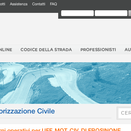
otti
Assistenza
Contatti
FAQ
NLINE
CODICE DELLA STRADA
PROFESSIONISTI
AU
orizzazione Civile
rni operativi per UFF. MOT. CIV. DI FROSINONE