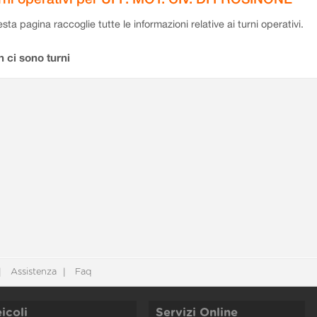
sta pagina raccoglie tutte le informazioni relative ai turni operativi.
 ci sono turni
Assistenza
Faq
icoli
Servizi Online