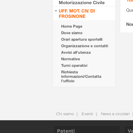
Motorizzazione Civile
Que
UFF. MOT. CIV. DI
FROSINONE
Non
Home Page
Dove siamo
Orari apertura sportelli
Organizzazione e contatti
Avvisi all'utenza
Normative
Turni operativi
Richiesta
informazioni/Contatta
l'ufficio
Chi siamo
Eventi
News e circolari
Patenti
Ve