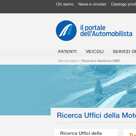
Chi siamo
News e circolari
Catalogo prod
PATENTI
VEICOLI
SERVIZI O
Servizi online
//
Ricerca e Gestione UMC
Ricerca Uffici della Mot
Ricerca Uffici della
Tu