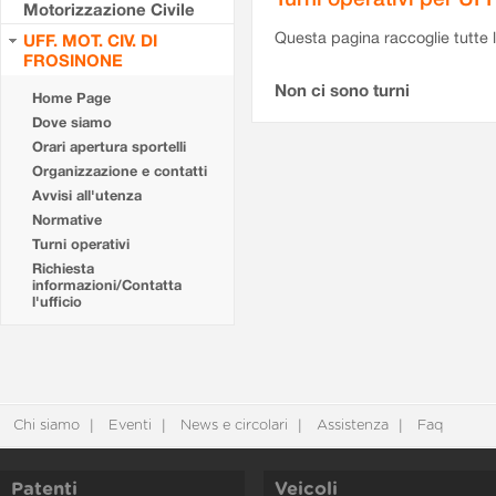
Motorizzazione Civile
Questa pagina raccoglie tutte le
UFF. MOT. CIV. DI
FROSINONE
Non ci sono turni
Home Page
Dove siamo
Orari apertura sportelli
Organizzazione e contatti
Avvisi all'utenza
Normative
Turni operativi
Richiesta
informazioni/Contatta
l'ufficio
Chi siamo
Eventi
News e circolari
Assistenza
Faq
Patenti
Veicoli