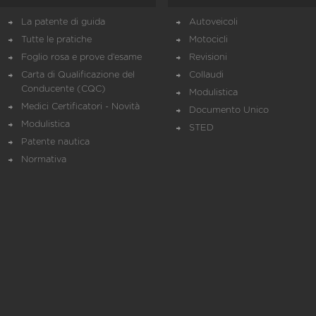
La patente di guida
Autoveicoli
Tutte le pratiche
Motocicli
Foglio rosa e prove d’esame
Revisioni
Carta di Qualificazione del
Collaudi
Conducente (CQC)
Modulistica
Medici Certificatori - Novità
Documento Unico
Modulistica
STED
Patente nautica
Normativa