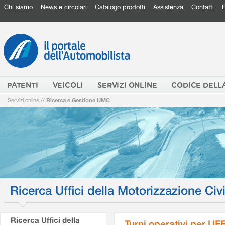
Chi siamo
News e circolari
Catalogo prodotti
Assistenza
Contatti
PATENTI
VEICOLI
SERVIZI ONLINE
CODICE DELL
Servizi online
//
Ricerca e Gestione UMC
Ricerca Uffici della Motorizzazione Civi
Ricerca Uffici della
Turni operativi per U