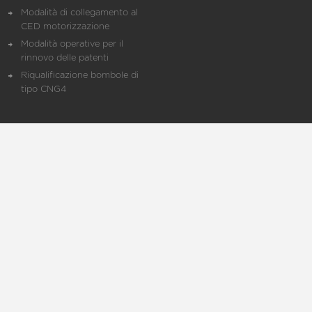
Modalità di collegamento al
CED motorizzazione
Modalità operative per il
rinnovo delle patenti
Riqualificazione bombole di
tipo CNG4