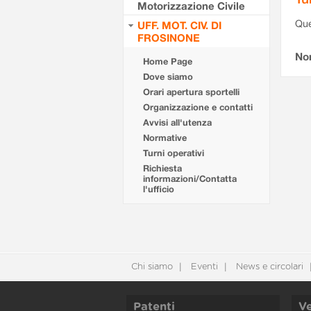
Motorizzazione Civile
Que
UFF. MOT. CIV. DI
FROSINONE
Non
Home Page
Dove siamo
Orari apertura sportelli
Organizzazione e contatti
Avvisi all'utenza
Normative
Turni operativi
Richiesta
informazioni/Contatta
l'ufficio
Chi siamo
Eventi
News e circolari
Patenti
Ve