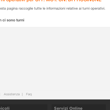
sta pagina raccoglie tutte le informazioni relative ai turni operativi.
 ci sono turni
Assistenza
Faq
icoli
Servizi Online