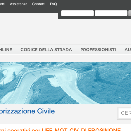
otti
Assistenza
Contatti
FAQ
NLINE
CODICE DELLA STRADA
PROFESSIONISTI
AU
orizzazione Civile
rni operativi per UFF. MOT. CIV. DI FROSINONE