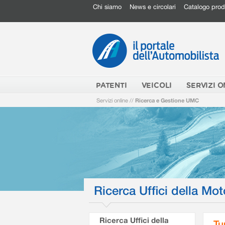
Chi siamo
News e circolari
Catalogo prod
PATENTI
VEICOLI
SERVIZI O
Servizi online
//
Ricerca e Gestione UMC
Ricerca Uffici della Mot
Ricerca Uffici della
Tu