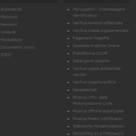
Autoveicoli
Monopattini - Contrassegno
identificativo
Motocicli
Verifica revisioni effettuate
Revisioni
Verifica massa supplementare
Collaudi
Pagamenti PagoPA
Modulistica
Gestione Pratiche Online
Documento Unico
Piattaforma CUDE
STED
Saldo punti patente
Verifica classe ambientale
veicolo
Verifica copertura RCA
Neopatentati
Ricerca Uffici della
Motorizzazione Civile
Ricerca officine autorizzate
Ricerca Medici Certificatori
Statistiche immatricolazioni
REGISTRO ELETTRONICO