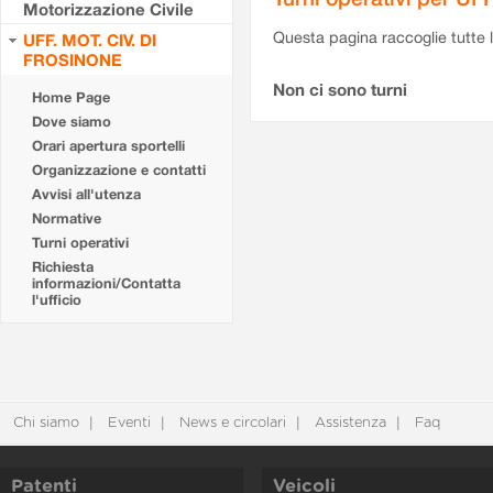
Motorizzazione Civile
Questa pagina raccoglie tutte le
UFF. MOT. CIV. DI
FROSINONE
Non ci sono turni
Home Page
Dove siamo
Orari apertura sportelli
Organizzazione e contatti
Avvisi all'utenza
Normative
Turni operativi
Richiesta
informazioni/Contatta
l'ufficio
Chi siamo
Eventi
News e circolari
Assistenza
Faq
Patenti
Veicoli