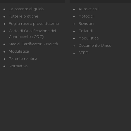
La patente di guida
Autoveicoli
Tutte le pratiche
Motocicli
Foglio rosa e prove d’esame
Revisioni
Carta di Qualificazione del
Collaudi
Conducente (CQC)
Modulistica
Medici Certificatori - Novità
Documento Unico
Modulistica
STED
Patente nautica
Normativa