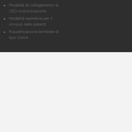
Modalità di collegamento al
CED motorizzazione
Modalità operative per il
rinnovo delle patenti
Riqualificazione bombole di
tipo CNG4