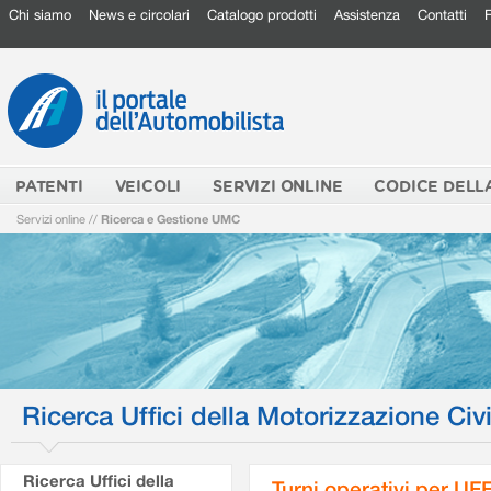
Chi siamo
News e circolari
Catalogo prodotti
Assistenza
Contatti
PATENTI
VEICOLI
SERVIZI ONLINE
CODICE DELL
Servizi online
//
Ricerca e Gestione UMC
Ricerca Uffici della Motorizzazione Civi
Ricerca Uffici della
Turni operativi per U