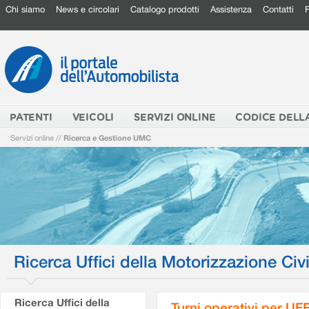
Chi siamo
News e circolari
Catalogo prodotti
Assistenza
Contatti
PATENTI
VEICOLI
SERVIZI ONLINE
CODICE DELL
Servizi online
//
Ricerca e Gestione UMC
Ricerca Uffici della Motorizzazione Civi
Ricerca Uffici della
Turni operativi per U