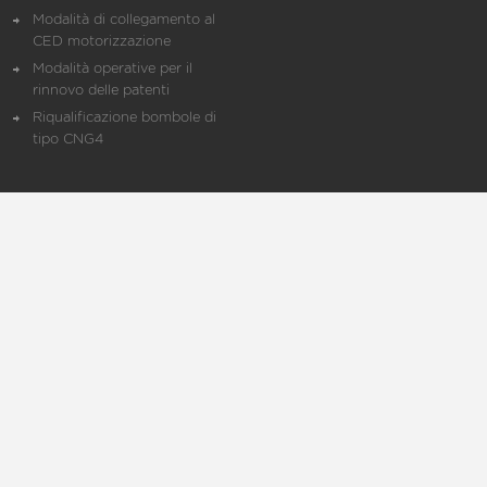
Modalità di collegamento al
CED motorizzazione
Modalità operative per il
rinnovo delle patenti
Riqualificazione bombole di
tipo CNG4