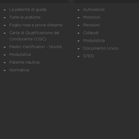
La patente di guida
Autoveicoli
Tutte le pratiche
Motocicli
Foglio rosa e prove d’esame
Revisioni
Carta di Qualificazione del
Collaudi
Conducente (CQC)
Modulistica
Medici Certificatori - Novità
Documento Unico
Modulistica
STED
Patente nautica
Normativa