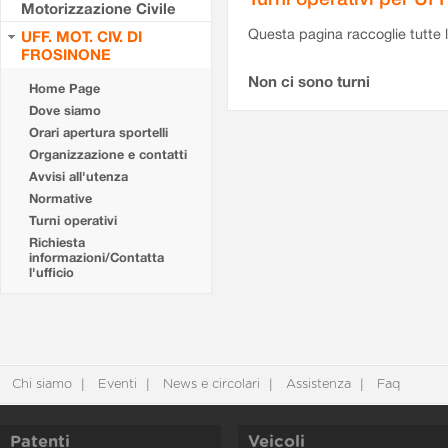
Motorizzazione Civile
Questa pagina raccoglie tutte le
UFF. MOT. CIV. DI
FROSINONE
Non ci sono turni
Home Page
Dove siamo
Orari apertura sportelli
Organizzazione e contatti
Avvisi all'utenza
Normative
Turni operativi
Richiesta
informazioni/Contatta
l'ufficio
Chi siamo
Eventi
News e circolari
Assistenza
Faq
Patenti
Veicoli