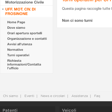
Motorizzazione Civile
Questa pagina raccoglie tutte le
UFF. MOT. CIV. DI
FROSINONE
Non ci sono turni
Home Page
Dove siamo
Orari apertura sportelli
Organizzazione e contatti
Avvisi all'utenza
Normative
Turni operativi
Richiesta
informazioni/Contatta
l'ufficio
Chi siamo
Eventi
News e circolari
Assistenza
Faq
Patenti
Veicoli