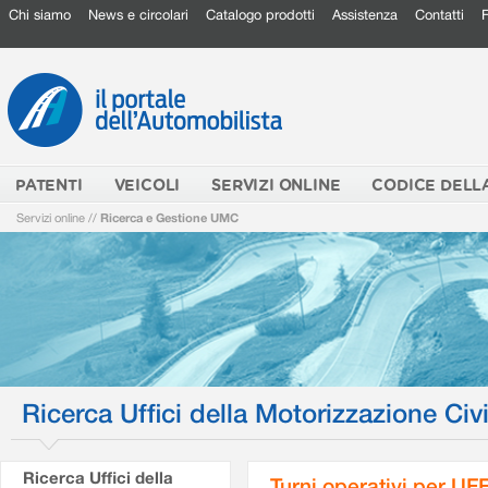
Chi siamo
News e circolari
Catalogo prodotti
Assistenza
Contatti
PATENTI
VEICOLI
SERVIZI ONLINE
CODICE DELL
Servizi online
//
Ricerca e Gestione UMC
Ricerca Uffici della Motorizzazione Civi
Ricerca Uffici della
Turni operativi per U