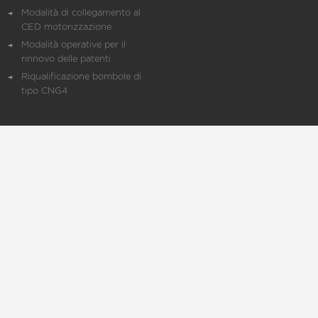
Modalità di collegamento al
CED motorizzazione
Modalità operative per il
rinnovo delle patenti
Riqualificazione bombole di
tipo CNG4