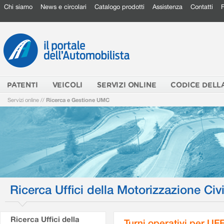
Chi siamo
News e circolari
Catalogo prodotti
Assistenza
Contatti
PATENTI
VEICOLI
SERVIZI ONLINE
CODICE DELL
Servizi online
//
Ricerca e Gestione UMC
Ricerca Uffici della Motorizzazione Civi
Ricerca Uffici della
Turni operativi per U