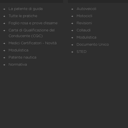
La patente di guida
Autoveicoli
Tutte le pratiche
Motocicli
Foglio rosa e prove d’esame
Revisioni
Carta di Qualificazione del
Collaudi
Conducente (CQC)
Modulistica
Medici Certificatori - Novità
Documento Unico
Modulistica
STED
Patente nautica
Normativa