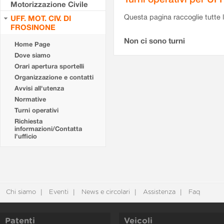
Motorizzazione Civile
Questa pagina raccoglie tutte le
UFF. MOT. CIV. DI
FROSINONE
Non ci sono turni
Home Page
Dove siamo
Orari apertura sportelli
Organizzazione e contatti
Avvisi all'utenza
Normative
Turni operativi
Richiesta
informazioni/Contatta
l'ufficio
Chi siamo
Eventi
News e circolari
Assistenza
Faq
Patenti
Veicoli