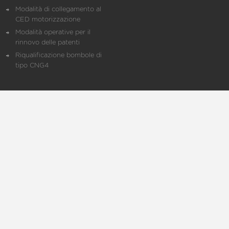
Modalità di collegamento al
CED motorizzazione
Modalità operative per il
rinnovo delle patenti
Riqualificazione bombole di
tipo CNG4