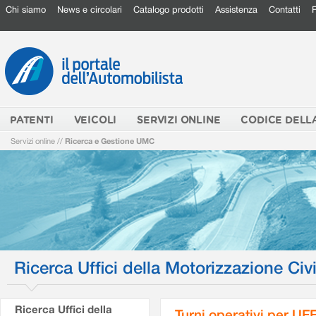
Chi siamo
News e circolari
Catalogo prodotti
Assistenza
Contatti
PATENTI
VEICOLI
SERVIZI ONLINE
CODICE DELL
Servizi online
//
Ricerca e Gestione UMC
Ricerca Uffici della Motorizzazione Civi
Ricerca Uffici della
Turni operativi per U