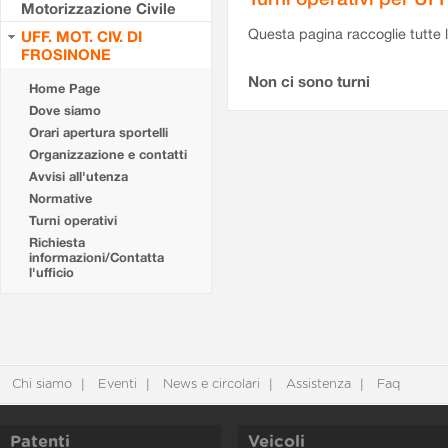
Motorizzazione Civile
Questa pagina raccoglie tutte le
UFF. MOT. CIV. DI
FROSINONE
Non ci sono turni
Home Page
Dove siamo
Orari apertura sportelli
Organizzazione e contatti
Avvisi all'utenza
Normative
Turni operativi
Richiesta
informazioni/Contatta
l'ufficio
Chi siamo
Eventi
News e circolari
Assistenza
Faq
Patenti
Veicoli