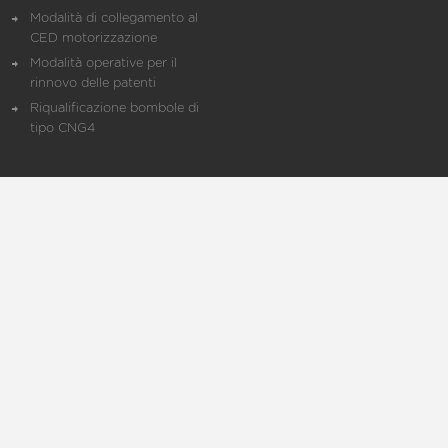
Modalità di collegamento al
CED motorizzazione
Modalità operative per il
rinnovo delle patenti
Riqualificazione bombole di
tipo CNG4