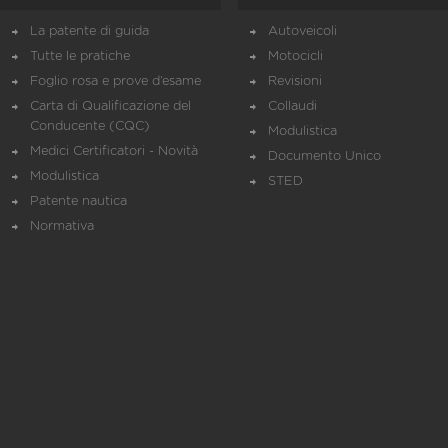
La patente di guida
Autoveicoli
Tutte le pratiche
Motocicli
Foglio rosa e prove d’esame
Revisioni
Carta di Qualificazione del
Collaudi
Conducente (CQC)
Modulistica
Medici Certificatori - Novità
Documento Unico
Modulistica
STED
Patente nautica
Normativa