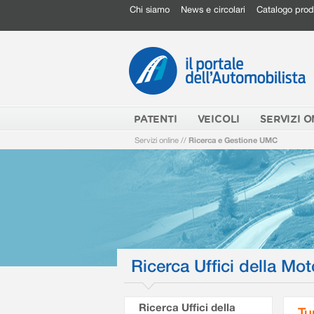
Chi siamo
News e circolari
Catalogo prod
PATENTI
VEICOLI
SERVIZI O
Servizi online
//
Ricerca e Gestione UMC
Ricerca Uffici della Mot
Ricerca Uffici della
Tu