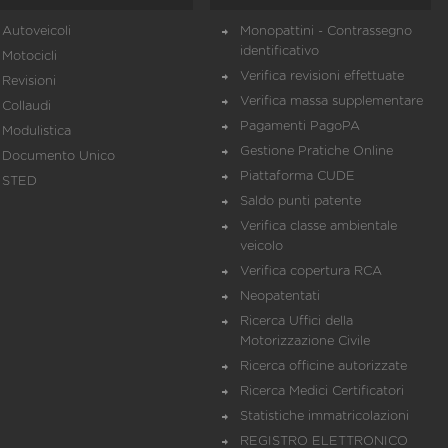
Autoveicoli
Monopattini - Contrassegno
identificativo
Motocicli
Verifica revisioni effettuate
Revisioni
Verifica massa supplementare
Collaudi
Pagamenti PagoPA
Modulistica
Gestione Pratiche Online
Documento Unico
Piattaforma CUDE
STED
Saldo punti patente
Verifica classe ambientale
veicolo
Verifica copertura RCA
Neopatentati
Ricerca Uffici della
Motorizzazione Civile
Ricerca officine autorizzate
Ricerca Medici Certificatori
Statistiche immatricolazioni
REGISTRO ELETTRONICO