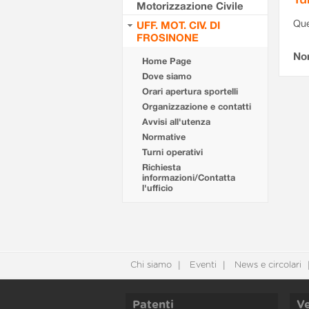
Motorizzazione Civile
Que
UFF. MOT. CIV. DI
FROSINONE
Non
Home Page
Dove siamo
Orari apertura sportelli
Organizzazione e contatti
Avvisi all'utenza
Normative
Turni operativi
Richiesta
informazioni/Contatta
l'ufficio
Chi siamo
Eventi
News e circolari
Patenti
Ve