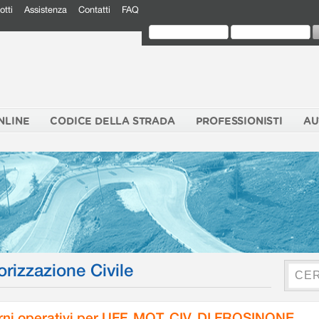
otti
Assistenza
Contatti
FAQ
NLINE
CODICE DELLA STRADA
PROFESSIONISTI
AU
orizzazione Civile
rni operativi per UFF. MOT. CIV. DI FROSINONE