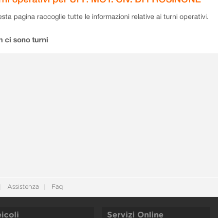
sta pagina raccoglie tutte le informazioni relative ai turni operativi.
 ci sono turni
Assistenza
Faq
icoli
Servizi Online