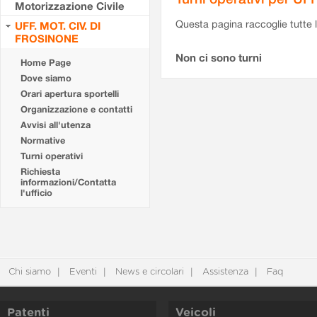
Motorizzazione Civile
Questa pagina raccoglie tutte le
UFF. MOT. CIV. DI
FROSINONE
Non ci sono turni
Home Page
Dove siamo
Orari apertura sportelli
Organizzazione e contatti
Avvisi all'utenza
Normative
Turni operativi
Richiesta
informazioni/Contatta
l'ufficio
Chi siamo
Eventi
News e circolari
Assistenza
Faq
Patenti
Veicoli