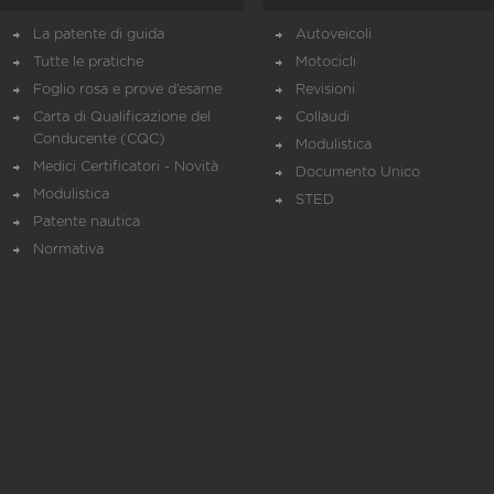
La patente di guida
Autoveicoli
Tutte le pratiche
Motocicli
Foglio rosa e prove d’esame
Revisioni
Carta di Qualificazione del
Collaudi
Conducente (CQC)
Modulistica
Medici Certificatori - Novità
Documento Unico
Modulistica
STED
Patente nautica
Normativa