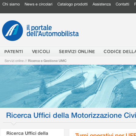
Chi siamo
News e circolari
Catalogo prodotti
Assistenza
Contatti
PATENTI
VEICOLI
SERVIZI ONLINE
CODICE DELL
Servizi online
//
Ricerca e Gestione UMC
Ricerca Uffici della Motorizzazione Civi
Ricerca Uffici della
Turni operativi per U