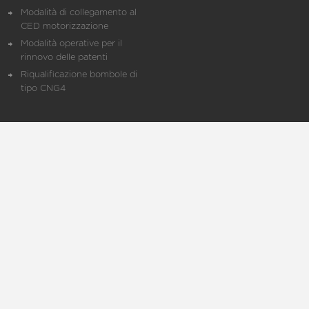
Modalità di collegamento al
CED motorizzazione
Modalità operative per il
rinnovo delle patenti
Riqualificazione bombole di
tipo CNG4