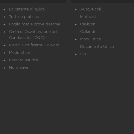
La patente di guida
Autoveicoli
Tutte le pratiche
Motocicli
Foglio rosa e prove d’esame
Revisioni
Carta di Qualificazione del
Collaudi
Conducente (CQC)
Modulistica
Medici Certificatori - Novità
Documento Unico
Modulistica
STED
Patente nautica
Normativa