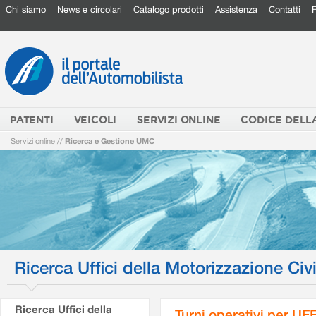
Chi siamo
News e circolari
Catalogo prodotti
Assistenza
Contatti
PATENTI
VEICOLI
SERVIZI ONLINE
CODICE DELL
Servizi online
//
Ricerca e Gestione UMC
Ricerca Uffici della Motorizzazione Civi
Ricerca Uffici della
Turni operativi per U