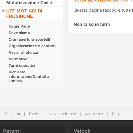
Motorizzazione Civile
Questa pagina raccoglie tutte le
UFF. MOT. CIV. DI
FROSINONE
Non ci sono turni
Home Page
Dove siamo
Orari apertura sportelli
Organizzazione e contatti
Avvisi all'utenza
Normative
Turni operativi
Richiesta
informazioni/Contatta
l'ufficio
Chi siamo
Eventi
News e circolari
Assistenza
Faq
Patenti
Veicoli