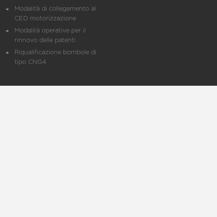
Modalità di collegamento al
CED motorizzazione
Modalità operative per il
rinnovo delle patenti
Riqualificazione bombole di
tipo CNG4