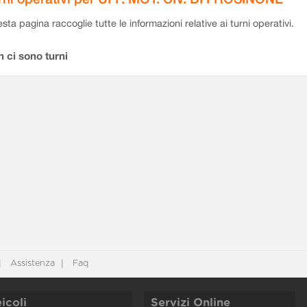
sta pagina raccoglie tutte le informazioni relative ai turni operativi.
 ci sono turni
Assistenza
Faq
icoli
Servizi Online