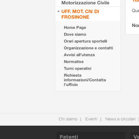
Motorizzazione Civile
Que
UFF. MOT. CIV. DI
FROSINONE
Non
Home Page
Dove siamo
Orari apertura sportelli
Organizzazione e contatti
Avvisi all'utenza
Normative
Turni operativi
Richiesta
informazioni/Contatta
l'ufficio
Chi siamo
Eventi
News e circolari
Patenti
Ve