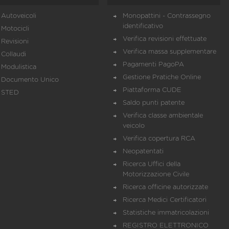
Autoveicoli
Monopattini - Contrassegno
identificativo
Motocicli
Verifica revisioni effettuate
Revisioni
Verifica massa supplementare
Collaudi
Pagamenti PagoPA
Modulistica
Gestione Pratiche Online
Documento Unico
Piattaforma CUDE
STED
Saldo punti patente
Verifica classe ambientale
veicolo
Verifica copertura RCA
Neopatentati
Ricerca Uffici della
Motorizzazione Civile
Ricerca officine autorizzate
Ricerca Medici Certificatori
Statistiche immatricolazioni
REGISTRO ELETTRONICO