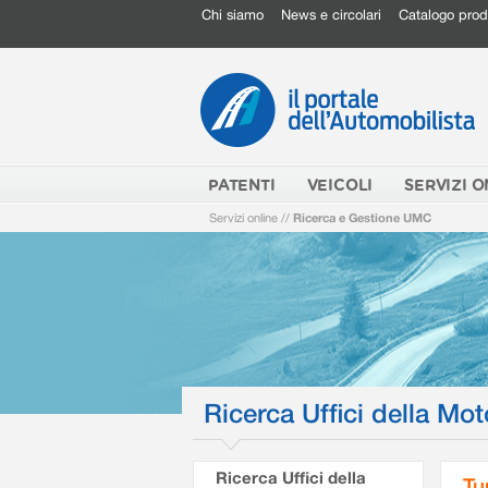
Chi siamo
News e circolari
Catalogo prod
PATENTI
VEICOLI
SERVIZI O
Servizi online
//
Ricerca e Gestione UMC
Ricerca Uffici della Mot
Ricerca Uffici della
Tu