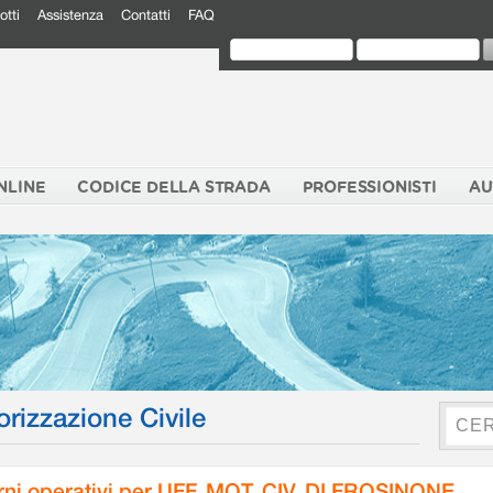
otti
Assistenza
Contatti
FAQ
NLINE
CODICE DELLA STRADA
PROFESSIONISTI
AU
orizzazione Civile
rni operativi per UFF. MOT. CIV. DI FROSINONE