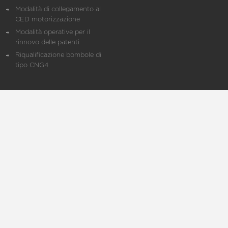
Modalità di collegamento al
CED motorizzazione
Modalità operative per il
rinnovo delle patenti
Riqualificazione bombole di
tipo CNG4