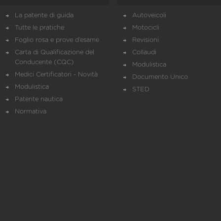
La patente di guida
Autoveicoli
Tutte le pratiche
Motocicli
Foglio rosa e prove d’esame
Revisioni
Carta di Qualificazione del
Collaudi
Conducente (CQC)
Modulistica
Medici Certificatori - Novità
Documento Unico
Modulistica
STED
Patente nautica
Normativa