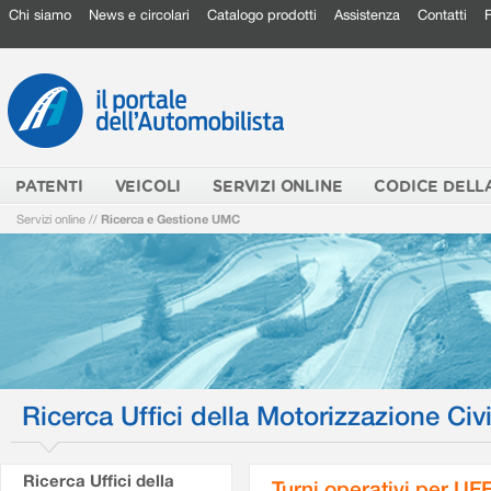
Chi siamo
News e circolari
Catalogo prodotti
Assistenza
Contatti
PATENTI
VEICOLI
SERVIZI ONLINE
CODICE DELL
Servizi online
//
Ricerca e Gestione UMC
Ricerca Uffici della Motorizzazione Civi
Ricerca Uffici della
Turni operativi per U