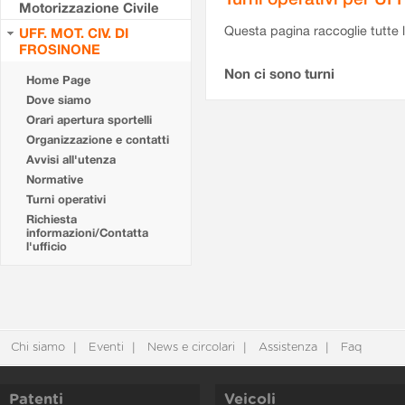
Motorizzazione Civile
Questa pagina raccoglie tutte le
UFF. MOT. CIV. DI
FROSINONE
Non ci sono turni
Home Page
Dove siamo
Orari apertura sportelli
Organizzazione e contatti
Avvisi all'utenza
Normative
Turni operativi
Richiesta
informazioni/Contatta
l'ufficio
Chi siamo
Eventi
News e circolari
Assistenza
Faq
Patenti
Veicoli