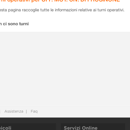
sta pagina raccoglie tutte le informazioni relative ai turni operativi.
 ci sono turni
Assistenza
Faq
icoli
Servizi Online