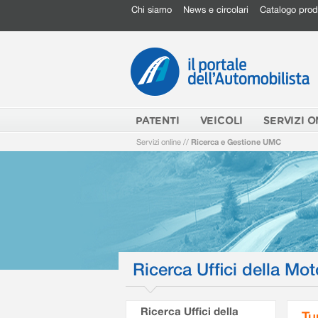
Chi siamo
News e circolari
Catalogo prod
PATENTI
VEICOLI
SERVIZI O
Servizi online
//
Ricerca e Gestione UMC
Ricerca Uffici della Mot
Ricerca Uffici della
Tu