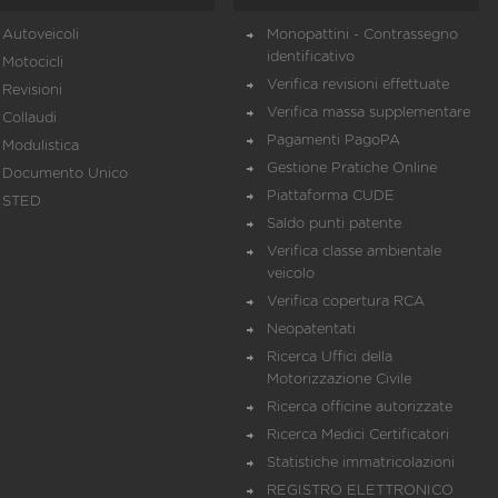
Autoveicoli
Monopattini - Contrassegno
identificativo
Motocicli
Verifica revisioni effettuate
Revisioni
Verifica massa supplementare
Collaudi
Pagamenti PagoPA
Modulistica
Gestione Pratiche Online
Documento Unico
Piattaforma CUDE
STED
Saldo punti patente
Verifica classe ambientale
veicolo
Verifica copertura RCA
Neopatentati
Ricerca Uffici della
Motorizzazione Civile
Ricerca officine autorizzate
Ricerca Medici Certificatori
Statistiche immatricolazioni
REGISTRO ELETTRONICO