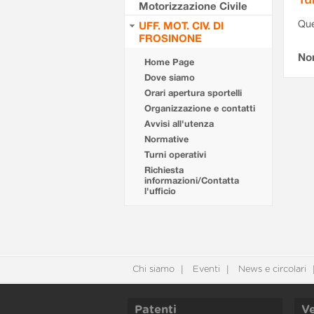
Motorizzazione Civile
Que
UFF. MOT. CIV. DI
FROSINONE
Non
Home Page
Dove siamo
Orari apertura sportelli
Organizzazione e contatti
Avvisi all'utenza
Normative
Turni operativi
Richiesta
informazioni/Contatta
l'ufficio
Chi siamo
Eventi
News e circolari
Patenti
Ve