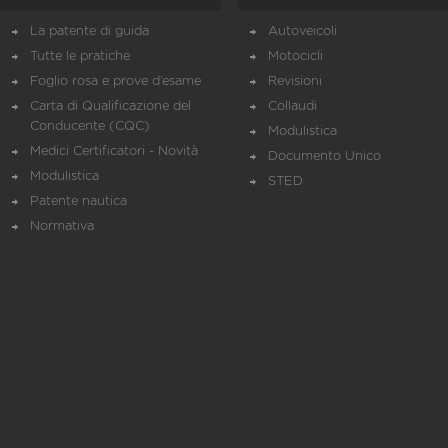
La patente di guida
Autoveicoli
Tutte le pratiche
Motocicli
Foglio rosa e prove d’esame
Revisioni
Carta di Qualificazione del
Collaudi
Conducente (CQC)
Modulistica
Medici Certificatori - Novità
Documento Unico
Modulistica
STED
Patente nautica
Normativa