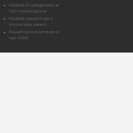
Modalità di collegamento al
CED motorizzazione
Modalità operative per il
rinnovo delle patenti
Riqualificazione bombole di
tipo CNG4