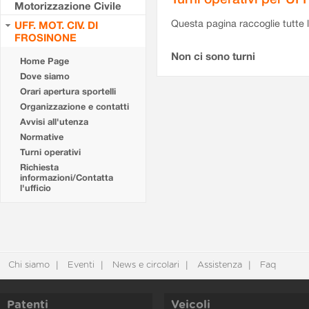
Motorizzazione Civile
Questa pagina raccoglie tutte le
UFF. MOT. CIV. DI
FROSINONE
Non ci sono turni
Home Page
Dove siamo
Orari apertura sportelli
Organizzazione e contatti
Avvisi all'utenza
Normative
Turni operativi
Richiesta
informazioni/Contatta
l'ufficio
Chi siamo
Eventi
News e circolari
Assistenza
Faq
Patenti
Veicoli