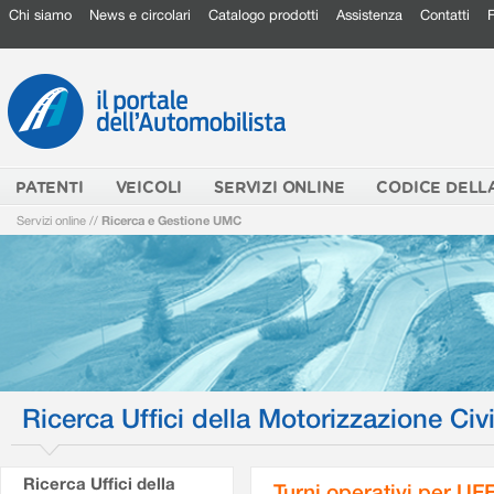
Chi siamo
News e circolari
Catalogo prodotti
Assistenza
Contatti
PATENTI
VEICOLI
SERVIZI ONLINE
CODICE DELL
Servizi online
//
Ricerca e Gestione UMC
Ricerca Uffici della Motorizzazione Civi
Ricerca Uffici della
Turni operativi per U