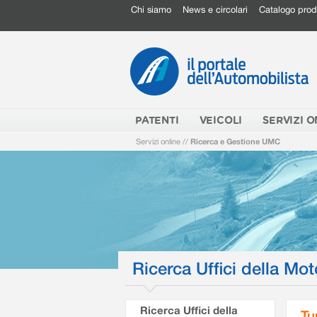
Chi siamo
News e circolari
Catalogo prod
PATENTI
VEICOLI
SERVIZI O
Servizi online
//
Ricerca e Gestione UMC
Ricerca Uffici della Mot
Ricerca Uffici della
Tu