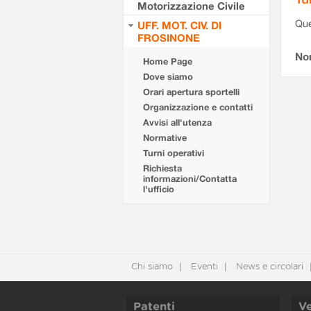
Motorizzazione Civile
Que
UFF. MOT. CIV. DI
FROSINONE
Non
Home Page
Dove siamo
Orari apertura sportelli
Organizzazione e contatti
Avvisi all'utenza
Normative
Turni operativi
Richiesta
informazioni/Contatta
l'ufficio
Chi siamo
Eventi
News e circolari
Patenti
Ve