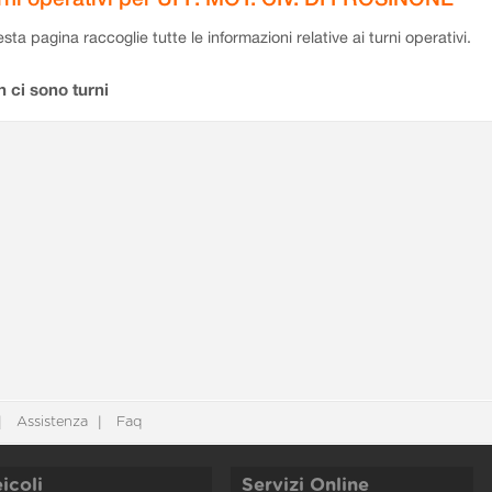
sta pagina raccoglie tutte le informazioni relative ai turni operativi.
 ci sono turni
Assistenza
Faq
icoli
Servizi Online