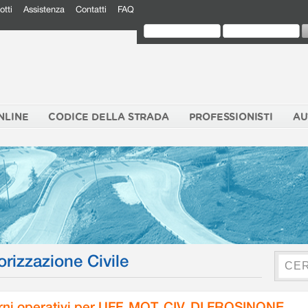
otti
Assistenza
Contatti
FAQ
NLINE
CODICE DELLA STRADA
PROFESSIONISTI
AU
orizzazione Civile
rni operativi per UFF. MOT. CIV. DI FROSINONE