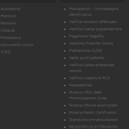
Autoveicoli
Monopattini - Contrassegno
identificativo
Motocicli
Verifica revisioni effettuate
Revisioni
Verifica massa supplementare
Collaudi
Pagamenti PagoPA
Modulistica
Gestione Pratiche Online
Documento Unico
Piattaforma CUDE
STED
Saldo punti patente
Verifica classe ambientale
veicolo
Verifica copertura RCA
Neopatentati
Ricerca Uffici della
Motorizzazione Civile
Ricerca officine autorizzate
Ricerca Medici Certificatori
Statistiche immatricolazioni
REGISTRO ELETTRONICO