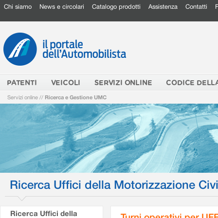
Chi siamo
News e circolari
Catalogo prodotti
Assistenza
Contatti
PATENTI
VEICOLI
SERVIZI ONLINE
CODICE DELL
Servizi online
//
Ricerca e Gestione UMC
Ricerca Uffici della Motorizzazione Civi
Ricerca Uffici della
Turni operativi per U