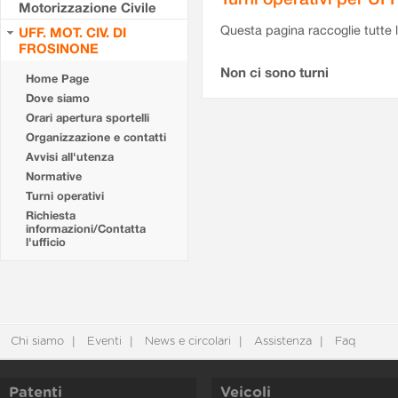
Motorizzazione Civile
Questa pagina raccoglie tutte le
UFF. MOT. CIV. DI
FROSINONE
Non ci sono turni
Home Page
Dove siamo
Orari apertura sportelli
Organizzazione e contatti
Avvisi all'utenza
Normative
Turni operativi
Richiesta
informazioni/Contatta
l'ufficio
Chi siamo
Eventi
News e circolari
Assistenza
Faq
Patenti
Veicoli