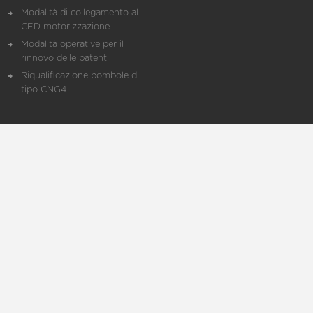
Modalità di collegamento al
CED motorizzazione
Modalità operative per il
rinnovo delle patenti
Riqualificazione bombole di
tipo CNG4