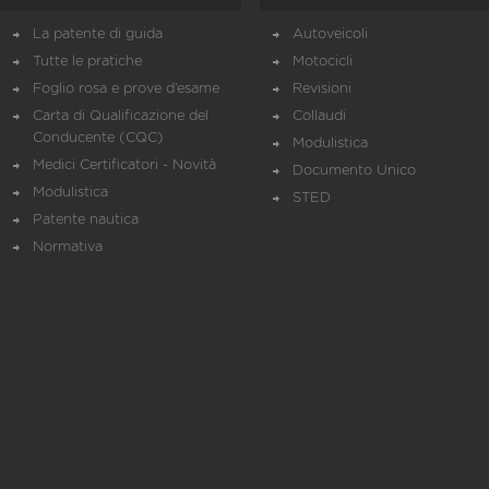
La patente di guida
Autoveicoli
Tutte le pratiche
Motocicli
Foglio rosa e prove d’esame
Revisioni
Carta di Qualificazione del
Collaudi
Conducente (CQC)
Modulistica
Medici Certificatori - Novità
Documento Unico
Modulistica
STED
Patente nautica
Normativa