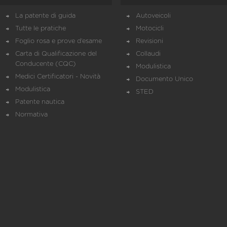
La patente di guida
Autoveicoli
Tutte le pratiche
Motocicli
Foglio rosa e prove d’esame
Revisioni
Carta di Qualificazione del
Collaudi
Conducente (CQC)
Modulistica
Medici Certificatori - Novità
Documento Unico
Modulistica
STED
Patente nautica
Normativa