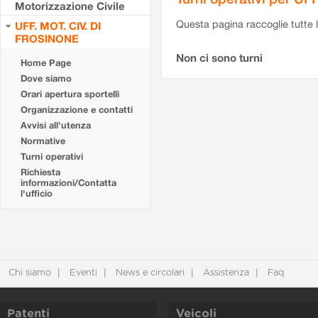
Motorizzazione Civile
Questa pagina raccoglie tutte le
UFF. MOT. CIV. DI
FROSINONE
Non ci sono turni
Home Page
Dove siamo
Orari apertura sportelli
Organizzazione e contatti
Avvisi all'utenza
Normative
Turni operativi
Richiesta
informazioni/Contatta
l'ufficio
Chi siamo
Eventi
News e circolari
Assistenza
Faq
Patenti
Veicoli