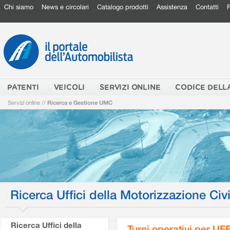
Chi siamo
News e circolari
Catalogo prodotti
Assistenza
Contatti
PATENTI
VEICOLI
SERVIZI ONLINE
CODICE DELL
Servizi online
//
Ricerca e Gestione UMC
Ricerca Uffici della Motorizzazione Civi
Ricerca Uffici della
Turni operativi per U