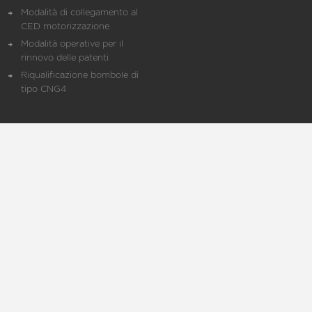
Modalità di collegamento al
CED motorizzazione
Modalità operative per il
rinnovo delle patenti
Riqualificazione bombole di
tipo CNG4