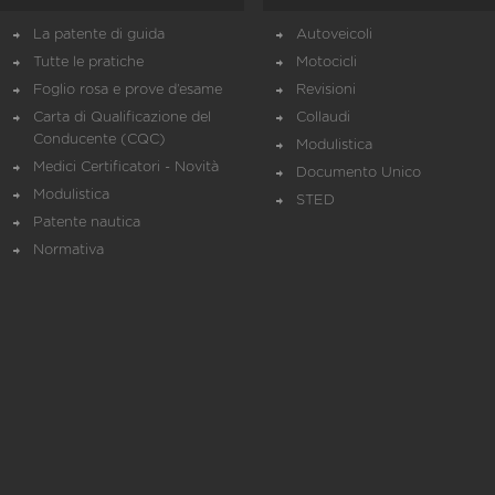
La patente di guida
Autoveicoli
Tutte le pratiche
Motocicli
Foglio rosa e prove d’esame
Revisioni
Carta di Qualificazione del
Collaudi
Conducente (CQC)
Modulistica
Medici Certificatori - Novità
Documento Unico
Modulistica
STED
Patente nautica
Normativa