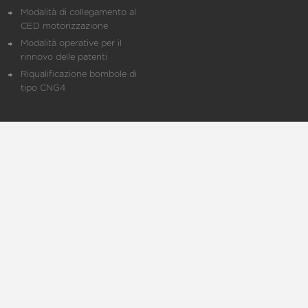
Modalità di collegamento al
CED motorizzazione
Modalità operative per il
rinnovo delle patenti
Riqualificazione bombole di
tipo CNG4