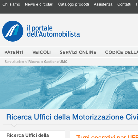
Chi siamo
News e circolari
Catalogo prodotti
Assistenza
Contatti
PATENTI
VEICOLI
SERVIZI ONLINE
CODICE DELL
Servizi online
//
Ricerca e Gestione UMC
Ricerca Uffici della Motorizzazione Civi
Ricerca Uffici della
Turni operativi per U