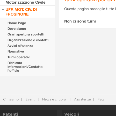
Motorizzazione Civile
Questa pagina raccoglie tutte le
UFF. MOT. CIV. DI
FROSINONE
Non ci sono turni
Home Page
Dove siamo
Orari apertura sportelli
Organizzazione e contatti
Avvisi all'utenza
Normative
Turni operativi
Richiesta
informazioni/Contatta
l'ufficio
Chi siamo
Eventi
News e circolari
Assistenza
Faq
Patenti
Veicoli