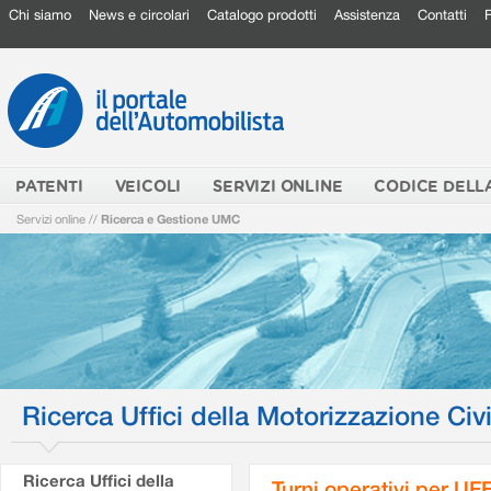
Chi siamo
News e circolari
Catalogo prodotti
Assistenza
Contatti
PATENTI
VEICOLI
SERVIZI ONLINE
CODICE DELL
Servizi online
//
Ricerca e Gestione UMC
Ricerca Uffici della Motorizzazione Civi
Ricerca Uffici della
Turni operativi per U