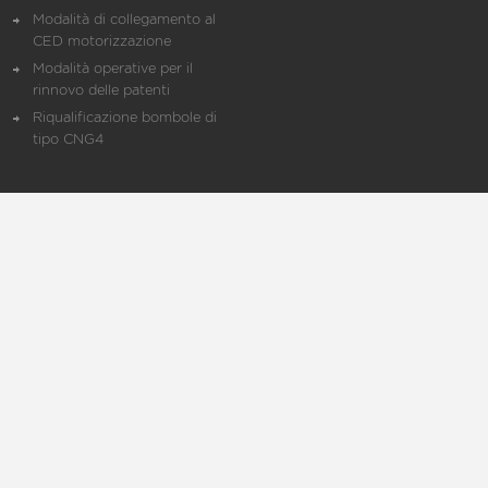
Modalità di collegamento al
CED motorizzazione
Modalità operative per il
rinnovo delle patenti
Riqualificazione bombole di
tipo CNG4