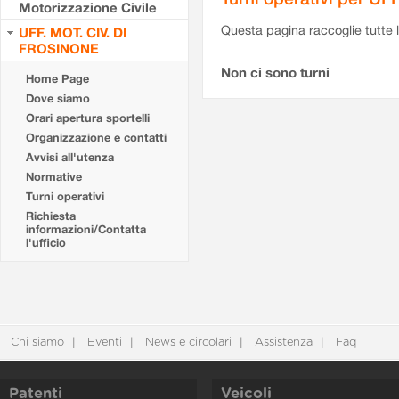
Motorizzazione Civile
Questa pagina raccoglie tutte le
UFF. MOT. CIV. DI
FROSINONE
Non ci sono turni
Home Page
Dove siamo
Orari apertura sportelli
Organizzazione e contatti
Avvisi all'utenza
Normative
Turni operativi
Richiesta
informazioni/Contatta
l'ufficio
Chi siamo
Eventi
News e circolari
Assistenza
Faq
Patenti
Veicoli