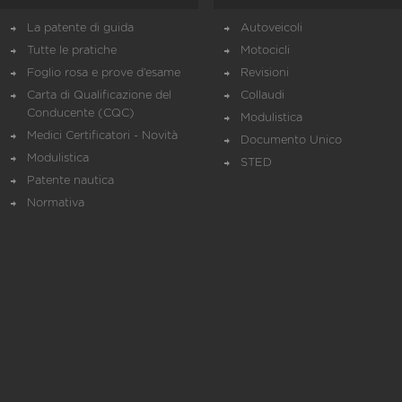
La patente di guida
Autoveicoli
Tutte le pratiche
Motocicli
Foglio rosa e prove d’esame
Revisioni
Carta di Qualificazione del
Collaudi
Conducente (CQC)
Modulistica
Medici Certificatori - Novità
Documento Unico
Modulistica
STED
Patente nautica
Normativa