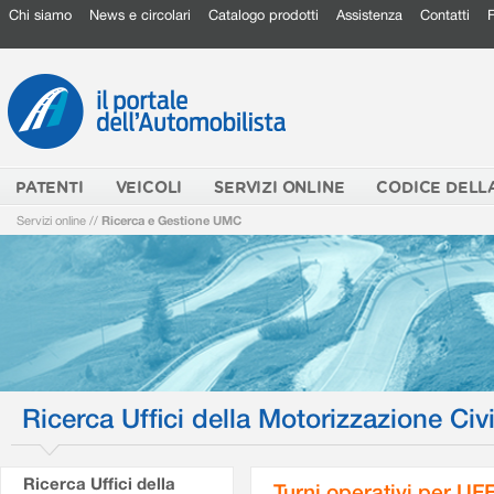
Chi siamo
News e circolari
Catalogo prodotti
Assistenza
Contatti
PATENTI
VEICOLI
SERVIZI ONLINE
CODICE DELL
Servizi online
//
Ricerca e Gestione UMC
Ricerca Uffici della Motorizzazione Civi
Ricerca Uffici della
Turni operativi per U