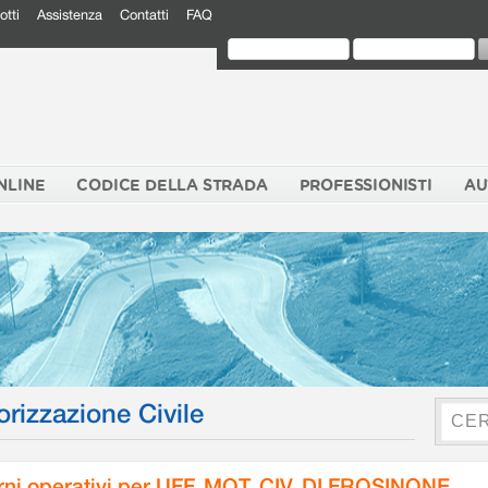
otti
Assistenza
Contatti
FAQ
NLINE
CODICE DELLA STRADA
PROFESSIONISTI
AU
orizzazione Civile
rni operativi per UFF. MOT. CIV. DI FROSINONE