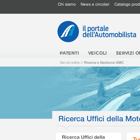
Chi siamo
News e circolari
Catalogo prod
PATENTI
VEICOLI
SERVIZI O
Servizi online
//
Ricerca e Gestione UMC
Ricerca Uffici della Mot
Ricerca Uffici della
Tu