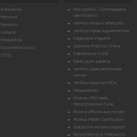
Autoveicoli
Monopattini - Contrassegno
identificativo
Motocicli
Verifica revisioni effettuate
Revisioni
Verifica massa supplementare
Collaudi
Pagamenti PagoPA
Modulistica
Gestione Pratiche Online
Documento Unico
Piattaforma CUDE
STED
Saldo punti patente
Verifica classe ambientale
veicolo
Verifica copertura RCA
Neopatentati
Ricerca Uffici della
Motorizzazione Civile
Ricerca officine autorizzate
Ricerca Medici Certificatori
Statistiche immatricolazioni
REGISTRO ELETTRONICO