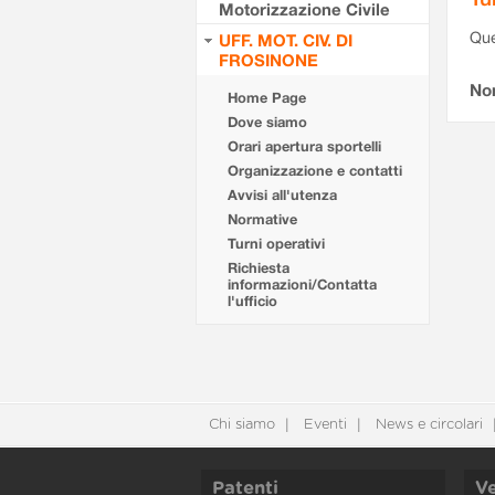
Motorizzazione Civile
Que
UFF. MOT. CIV. DI
FROSINONE
Non
Home Page
Dove siamo
Orari apertura sportelli
Organizzazione e contatti
Avvisi all'utenza
Normative
Turni operativi
Richiesta
informazioni/Contatta
l'ufficio
Chi siamo
Eventi
News e circolari
Patenti
Ve