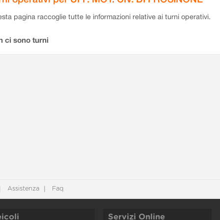
sta pagina raccoglie tutte le informazioni relative ai turni operativi.
 ci sono turni
Assistenza
Faq
icoli
Servizi Online