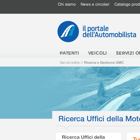
Chi siamo
News e circolari
Catalogo prod
PATENTI
VEICOLI
SERVIZI O
Servizi online
//
Ricerca e Gestione UMC
Ricerca Uffici della Mot
Ricerca Uffici della
Tu