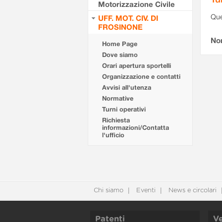
Motorizzazione Civile
Que
UFF. MOT. CIV. DI
FROSINONE
Non
Home Page
Dove siamo
Orari apertura sportelli
Organizzazione e contatti
Avvisi all'utenza
Normative
Turni operativi
Richiesta
informazioni/Contatta
l'ufficio
Chi siamo
Eventi
News e circolari
Patenti
Ve