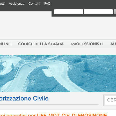
otti
Assistenza
Contatti
FAQ
NLINE
CODICE DELLA STRADA
PROFESSIONISTI
AU
orizzazione Civile
rni operativi per UFF. MOT. CIV. DI FROSINONE