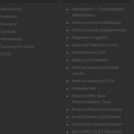
Autoveicoli
Monopattini - Contrassegno
identificativo
Motocicli
Verifica revisioni effettuate
Revisioni
Verifica massa supplementare
Collaudi
Pagamenti PagoPA
Modulistica
Gestione Pratiche Online
Documento Unico
Piattaforma CUDE
STED
Saldo punti patente
Verifica classe ambientale
veicolo
Verifica copertura RCA
Neopatentati
Ricerca Uffici della
Motorizzazione Civile
Ricerca officine autorizzate
Ricerca Medici Certificatori
Statistiche immatricolazioni
REGISTRO ELETTRONICO