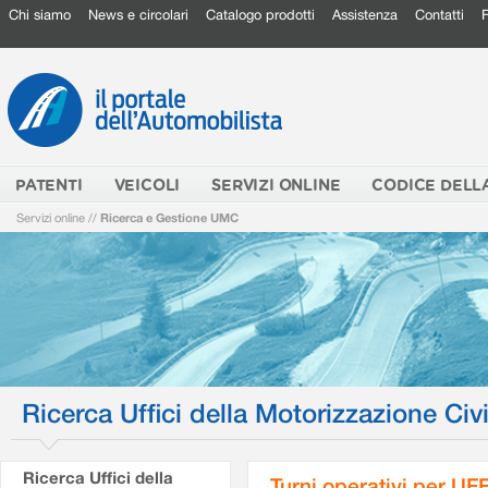
Chi siamo
News e circolari
Catalogo prodotti
Assistenza
Contatti
PATENTI
VEICOLI
SERVIZI ONLINE
CODICE DELL
Servizi online
//
Ricerca e Gestione UMC
Ricerca Uffici della Motorizzazione Civi
Ricerca Uffici della
Turni operativi per U