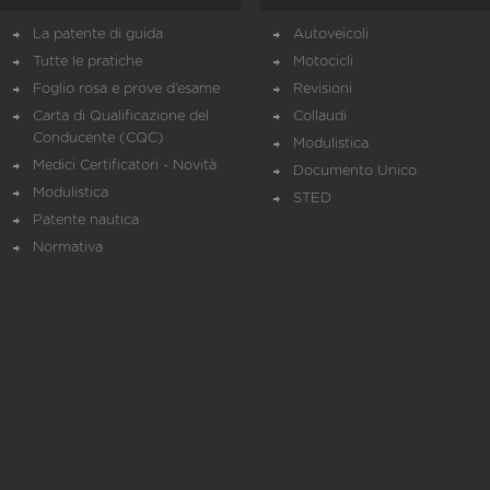
La patente di guida
Autoveicoli
Tutte le pratiche
Motocicli
Foglio rosa e prove d’esame
Revisioni
Carta di Qualificazione del
Collaudi
Conducente (CQC)
Modulistica
Medici Certificatori - Novità
Documento Unico
Modulistica
STED
Patente nautica
Normativa