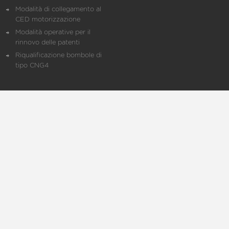
Modalità di collegamento al
CED motorizzazione
Modalità operative per il
rinnovo delle patenti
Riqualificazione bombole di
tipo CNG4