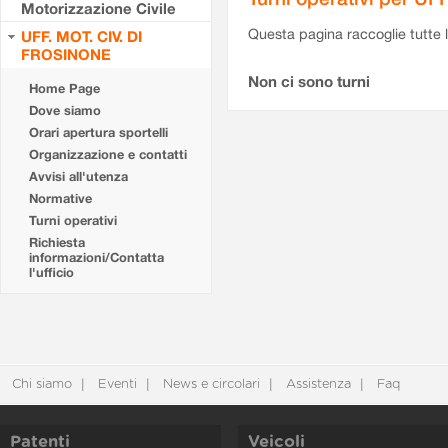
Motorizzazione Civile
Questa pagina raccoglie tutte le
UFF. MOT. CIV. DI
FROSINONE
Non ci sono turni
Home Page
Dove siamo
Orari apertura sportelli
Organizzazione e contatti
Avvisi all'utenza
Normative
Turni operativi
Richiesta
informazioni/Contatta
l'ufficio
Chi siamo
Eventi
News e circolari
Assistenza
Faq
Patenti
Veicoli