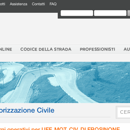
otti
Assistenza
Contatti
FAQ
NLINE
CODICE DELLA STRADA
PROFESSIONISTI
AU
orizzazione Civile
rni operativi per UFF. MOT. CIV. DI FROSINONE