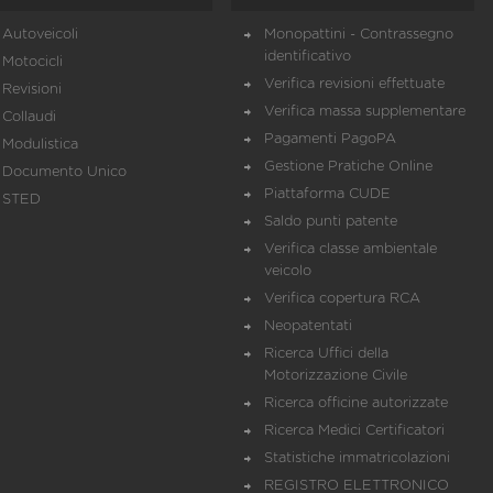
Autoveicoli
Monopattini - Contrassegno
identificativo
Motocicli
Verifica revisioni effettuate
Revisioni
Verifica massa supplementare
Collaudi
Pagamenti PagoPA
Modulistica
Gestione Pratiche Online
Documento Unico
Piattaforma CUDE
STED
Saldo punti patente
Verifica classe ambientale
veicolo
Verifica copertura RCA
Neopatentati
Ricerca Uffici della
Motorizzazione Civile
Ricerca officine autorizzate
Ricerca Medici Certificatori
Statistiche immatricolazioni
REGISTRO ELETTRONICO