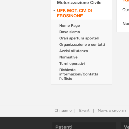
Motorizzazione Civile
Que
UFF. MOT. CIV. DI
FROSINONE
Non
Home Page
Dove siamo
Orari apertura sportelli
Organizzazione e contatti
Avvisi all'utenza
Normative
Turni operativi
Richiesta
informazioni/Contatta
l'ufficio
Chi siamo
Eventi
News e circolari
Patenti
Ve