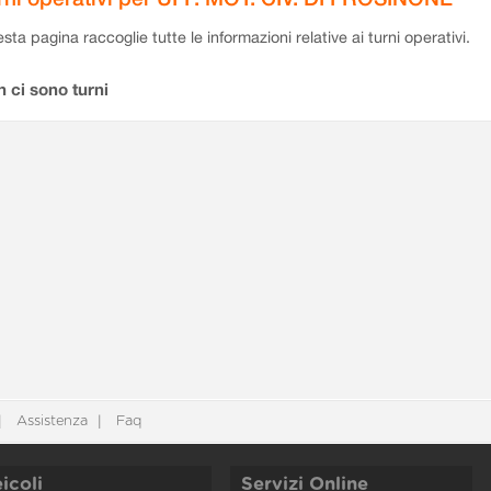
sta pagina raccoglie tutte le informazioni relative ai turni operativi.
 ci sono turni
Assistenza
Faq
icoli
Servizi Online