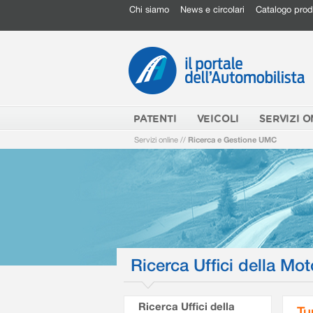
Chi siamo
News e circolari
Catalogo prod
PATENTI
VEICOLI
SERVIZI O
Servizi online
//
Ricerca e Gestione UMC
Ricerca Uffici della Mot
Ricerca Uffici della
Tu