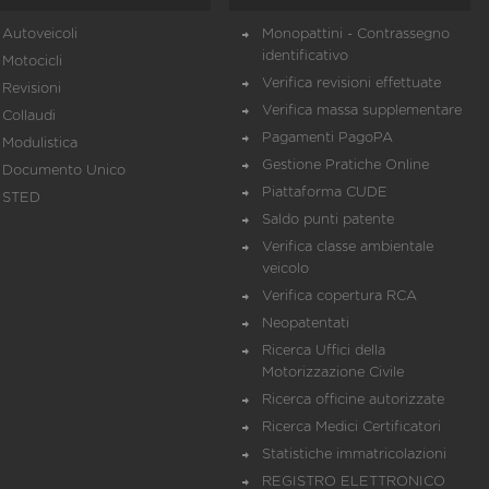
Autoveicoli
Monopattini - Contrassegno
identificativo
Motocicli
Verifica revisioni effettuate
Revisioni
Verifica massa supplementare
Collaudi
Pagamenti PagoPA
Modulistica
Gestione Pratiche Online
Documento Unico
Piattaforma CUDE
STED
Saldo punti patente
Verifica classe ambientale
veicolo
Verifica copertura RCA
Neopatentati
Ricerca Uffici della
Motorizzazione Civile
Ricerca officine autorizzate
Ricerca Medici Certificatori
Statistiche immatricolazioni
REGISTRO ELETTRONICO