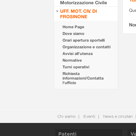
Motorizzazione Civile
Que
UFF. MOT. CIV. DI
FROSINONE
Non
Home Page
Dove siamo
Orari apertura sportelli
Organizzazione e contatti
Avvisi all'utenza
Normative
Turni operativi
Richiesta
informazioni/Contatta
l'ufficio
Chi siamo
Eventi
News e circolari
Patenti
Ve