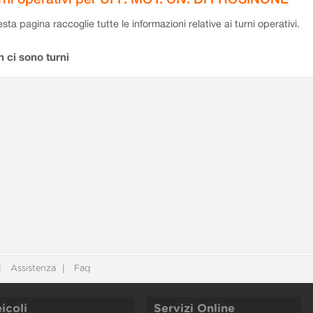
sta pagina raccoglie tutte le informazioni relative ai turni operativi.
 ci sono turni
Assistenza
Faq
icoli
Servizi Online