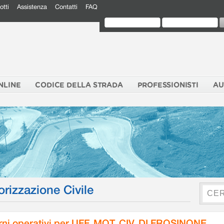
otti
Assistenza
Contatti
FAQ
NLINE
CODICE DELLA STRADA
PROFESSIONISTI
AU
orizzazione Civile
rni operativi per UFF. MOT. CIV. DI FROSINONE