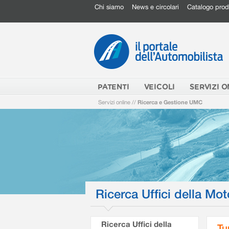
Chi siamo
News e circolari
Catalogo prod
PATENTI
VEICOLI
SERVIZI O
Servizi online
//
Ricerca e Gestione UMC
Ricerca Uffici della Mot
Ricerca Uffici della
Tu