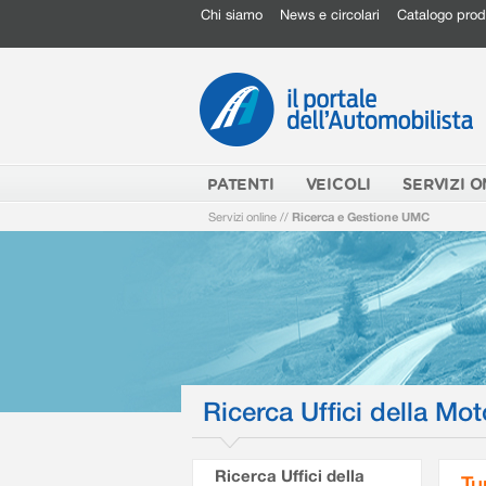
Chi siamo
News e circolari
Catalogo prod
PATENTI
VEICOLI
SERVIZI O
Servizi online
//
Ricerca e Gestione UMC
Ricerca Uffici della Mot
Ricerca Uffici della
Tu