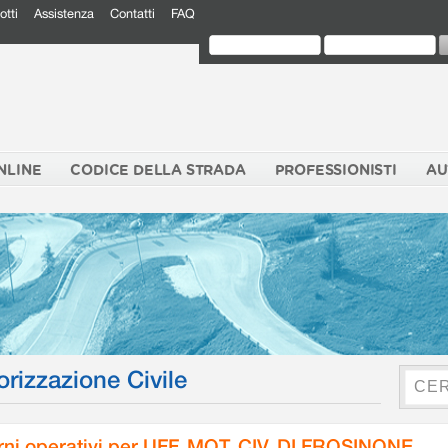
otti
Assistenza
Contatti
FAQ
NLINE
CODICE DELLA STRADA
PROFESSIONISTI
AU
orizzazione Civile
rni operativi per UFF. MOT. CIV. DI FROSINONE