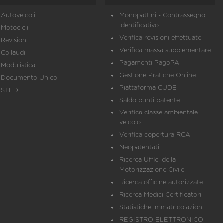
Autoveicoli
Monopattini - Contrassegno
identificativo
Motocicli
Verifica revisioni effettuate
Revisioni
Verifica massa supplementare
Collaudi
Pagamenti PagoPA
Modulistica
Gestione Pratiche Online
Documento Unico
Piattaforma CUDE
STED
Saldo punti patente
Verifica classe ambientale
veicolo
Verifica copertura RCA
Neopatentati
Ricerca Uffici della
Motorizzazione Civile
Ricerca officine autorizzate
Ricerca Medici Certificatori
Statistiche immatricolazioni
REGISTRO ELETTRONICO