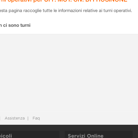
sta pagina raccoglie tutte le informazioni relative ai turni operativi.
 ci sono turni
Assistenza
Faq
icoli
Servizi Online