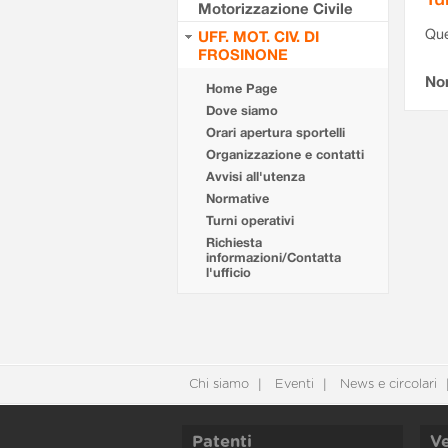
Motorizzazione Civile
Que
UFF. MOT. CIV. DI
FROSINONE
Non
Home Page
Dove siamo
Orari apertura sportelli
Organizzazione e contatti
Avvisi all'utenza
Normative
Turni operativi
Richiesta
informazioni/Contatta
l'ufficio
Chi siamo
Eventi
News e circolari
Patenti
Ve