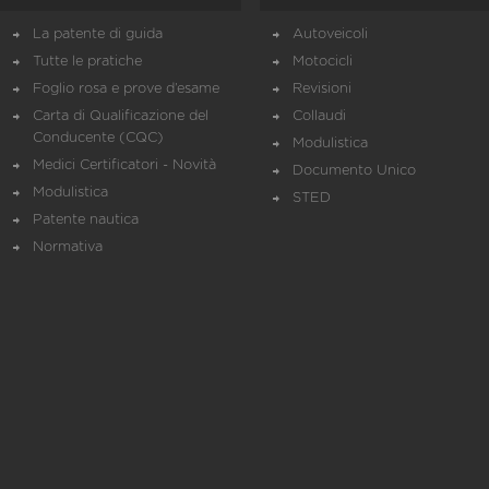
La patente di guida
Autoveicoli
Tutte le pratiche
Motocicli
Foglio rosa e prove d’esame
Revisioni
Carta di Qualificazione del
Collaudi
Conducente (CQC)
Modulistica
Medici Certificatori - Novità
Documento Unico
Modulistica
STED
Patente nautica
Normativa