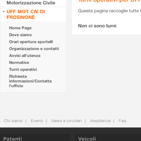
Motorizzazione Civile
Questa pagina raccoglie tutte le
UFF. MOT. CIV. DI
FROSINONE
Non ci sono turni
Home Page
Dove siamo
Orari apertura sportelli
Organizzazione e contatti
Avvisi all'utenza
Normative
Turni operativi
Richiesta
informazioni/Contatta
l'ufficio
Chi siamo
Eventi
News e circolari
Assistenza
Faq
Patenti
Veicoli