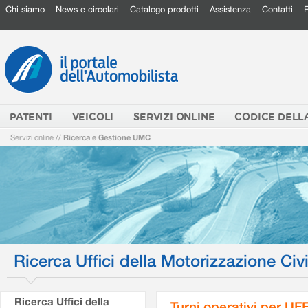
Chi siamo
News e circolari
Catalogo prodotti
Assistenza
Contatti
PATENTI
VEICOLI
SERVIZI ONLINE
CODICE DELL
Servizi online
//
Ricerca e Gestione UMC
Ricerca Uffici della Motorizzazione Civi
Ricerca Uffici della
Turni operativi per U