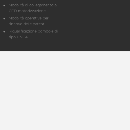
Modalità di collegamento al
CED motorizzazione
Modalità operative per il
rinnovo delle patenti
Riqualificazione bombole di
tipo CNG4