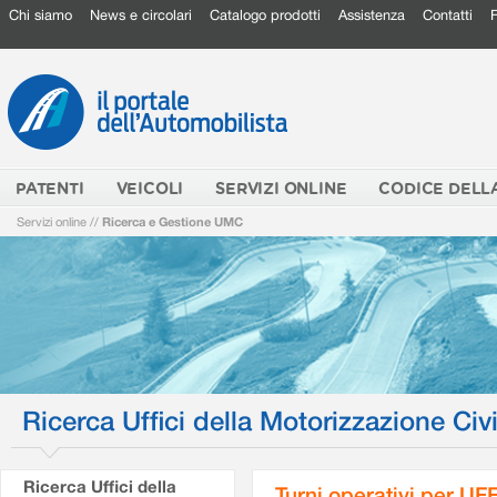
Chi siamo
News e circolari
Catalogo prodotti
Assistenza
Contatti
PATENTI
VEICOLI
SERVIZI ONLINE
CODICE DELL
Servizi online
//
Ricerca e Gestione UMC
Ricerca Uffici della Motorizzazione Civi
Ricerca Uffici della
Turni operativi per U