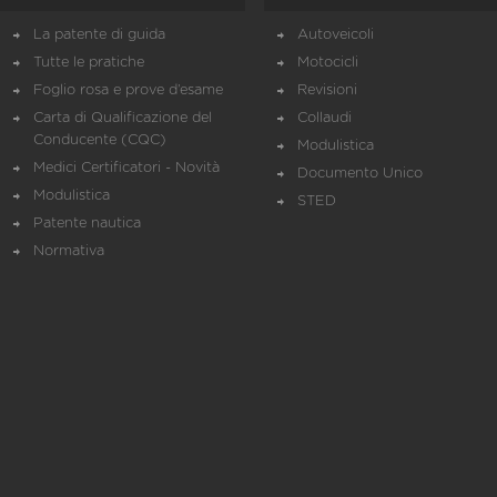
La patente di guida
Autoveicoli
Tutte le pratiche
Motocicli
Foglio rosa e prove d’esame
Revisioni
Carta di Qualificazione del
Collaudi
Conducente (CQC)
Modulistica
Medici Certificatori - Novità
Documento Unico
Modulistica
STED
Patente nautica
Normativa