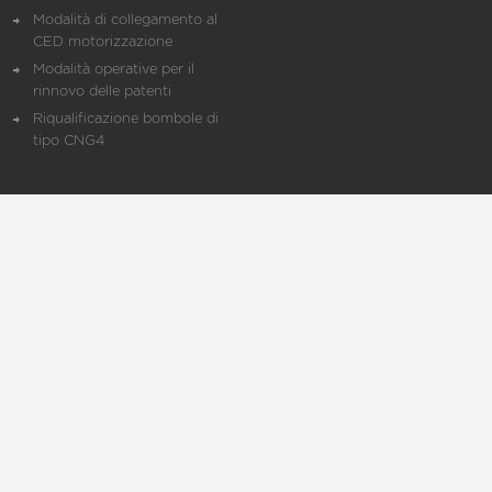
Modalità di collegamento al
CED motorizzazione
Modalità operative per il
rinnovo delle patenti
Riqualificazione bombole di
tipo CNG4