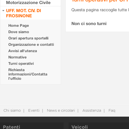
Motorizzazione Civile
Questa pagina raccoglie tutte le
UFF. MOT. CIV. DI
FROSINONE
Non ci sono turni
Home Page
Dove siamo
Orari apertura sportelli
Organizzazione e contatti
Avvisi all'utenza
Normative
Turni operativi
Richiesta
informazioni/Contatta
l'ufficio
Chi siamo
Eventi
News e circolari
Assistenza
Faq
Patenti
Veicoli