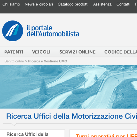
Chi siamo
News e circolari
Catalogo prodotti
Assistenza
Contatti
PATENTI
VEICOLI
SERVIZI ONLINE
CODICE DELL
Servizi online
//
Ricerca e Gestione UMC
Ricerca Uffici della Motorizzazione Civi
Ricerca Uffici della
Turni operativi per U