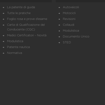
La patente di guida
Autoveicoli
Tutte le pratiche
Motocicli
Foglio rosa e prove d’esame
Revisioni
Carta di Qualificazione del
Collaudi
Conducente (CQC)
Modulistica
Medici Certificatori - Novità
Documento Unico
Modulistica
STED
Patente nautica
Normativa