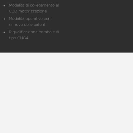
Modalità di collegamento al
CED motorizzazione
Modalità operative per il
rinnovo delle patenti
Riqualificazione bombole di
tipo CNG4