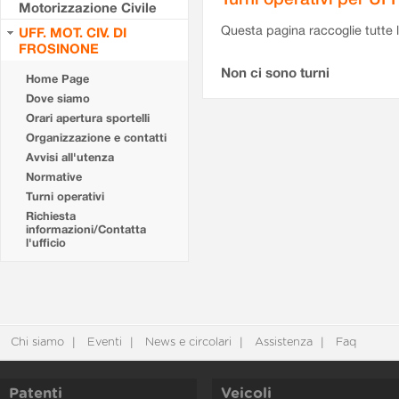
Motorizzazione Civile
Questa pagina raccoglie tutte le
UFF. MOT. CIV. DI
FROSINONE
Non ci sono turni
Home Page
Dove siamo
Orari apertura sportelli
Organizzazione e contatti
Avvisi all'utenza
Normative
Turni operativi
Richiesta
informazioni/Contatta
l'ufficio
Chi siamo
Eventi
News e circolari
Assistenza
Faq
Patenti
Veicoli