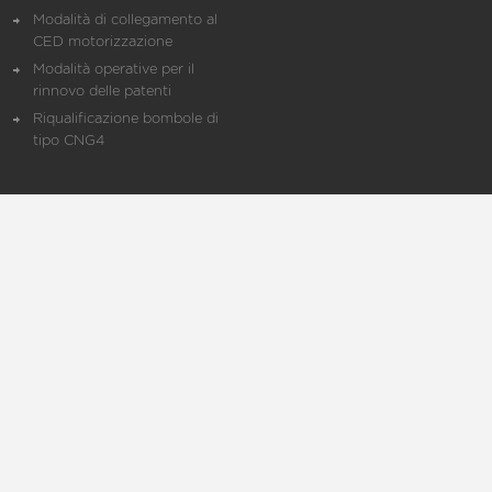
Modalità di collegamento al
CED motorizzazione
Modalità operative per il
rinnovo delle patenti
Riqualificazione bombole di
tipo CNG4