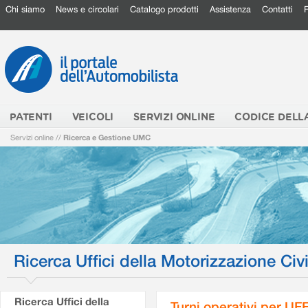
Chi siamo
News e circolari
Catalogo prodotti
Assistenza
Contatti
PATENTI
VEICOLI
SERVIZI ONLINE
CODICE DELL
Servizi online
//
Ricerca e Gestione UMC
Ricerca Uffici della Motorizzazione Civi
Ricerca Uffici della
Turni operativi per U