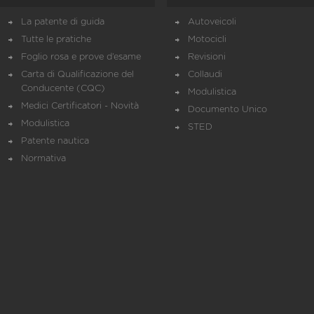
La patente di guida
Autoveicoli
Tutte le pratiche
Motocicli
Foglio rosa e prove d’esame
Revisioni
Carta di Qualificazione del
Collaudi
Conducente (CQC)
Modulistica
Medici Certificatori - Novità
Documento Unico
Modulistica
STED
Patente nautica
Normativa