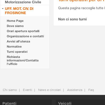
Motorizzazione Civile
Questa pagina raccoglie tutte le
UFF. MOT. CIV. DI
FROSINONE
Non ci sono turni
Home Page
Dove siamo
Orari apertura sportelli
Organizzazione e contatti
Avvisi all'utenza
Normative
Turni operativi
Richiesta
informazioni/Contatta
l'ufficio
Chi siamo
Eventi
News e circolari
Assistenza
Faq
Patenti
Veicoli