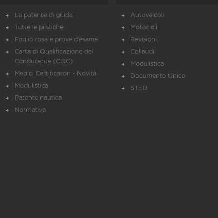
La patente di guida
Autoveicoli
Tutte le pratiche
Motocicli
Foglio rosa e prove d’esame
Revisioni
Carta di Qualificazione del
Collaudi
Conducente (CQC)
Modulistica
Medici Certificatori - Novità
Documento Unico
Modulistica
STED
Patente nautica
Normativa