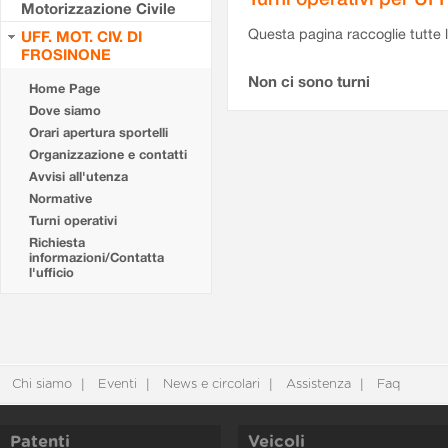
Motorizzazione Civile
Questa pagina raccoglie tutte le
UFF. MOT. CIV. DI
FROSINONE
Non ci sono turni
Home Page
Dove siamo
Orari apertura sportelli
Organizzazione e contatti
Avvisi all'utenza
Normative
Turni operativi
Richiesta
informazioni/Contatta
l'ufficio
Chi siamo
Eventi
News e circolari
Assistenza
Faq
Patenti
Veicoli