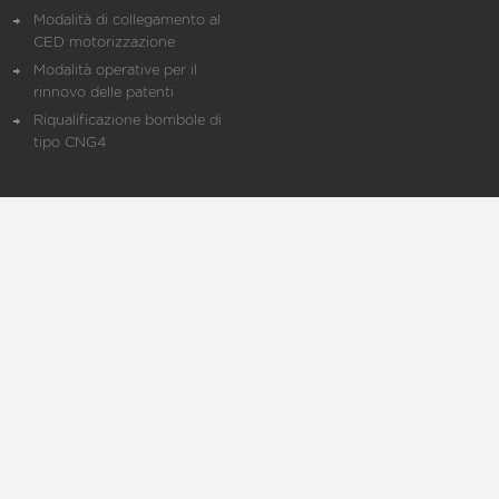
Modalità di collegamento al
CED motorizzazione
Modalità operative per il
rinnovo delle patenti
Riqualificazione bombole di
tipo CNG4