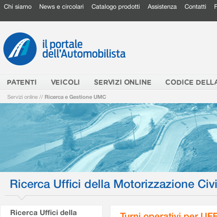
Chi siamo
News e circolari
Catalogo prodotti
Assistenza
Contatti
PATENTI
VEICOLI
SERVIZI ONLINE
CODICE DELL
Servizi online
//
Ricerca e Gestione UMC
Ricerca Uffici della Motorizzazione Civi
Ricerca Uffici della
Turni operativi per U