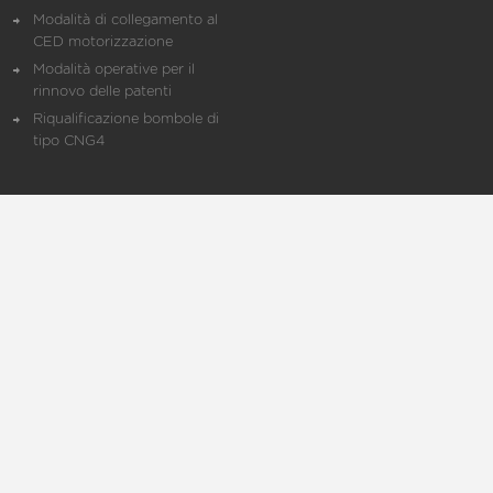
Modalità di collegamento al
CED motorizzazione
Modalità operative per il
rinnovo delle patenti
Riqualificazione bombole di
tipo CNG4