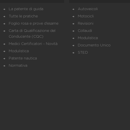
La patente di guida
Autoveicoli
Tutte le pratiche
Motocicli
Foglio rosa e prove d’esame
Revisioni
Carta di Qualificazione del
Collaudi
Conducente (CQC)
Modulistica
Medici Certificatori - Novità
Documento Unico
Modulistica
STED
Patente nautica
Normativa