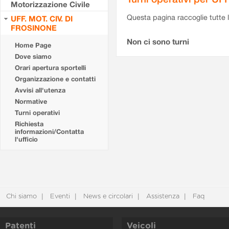
Motorizzazione Civile
Questa pagina raccoglie tutte le
UFF. MOT. CIV. DI
FROSINONE
Non ci sono turni
Home Page
Dove siamo
Orari apertura sportelli
Organizzazione e contatti
Avvisi all'utenza
Normative
Turni operativi
Richiesta
informazioni/Contatta
l'ufficio
Chi siamo
Eventi
News e circolari
Assistenza
Faq
Patenti
Veicoli