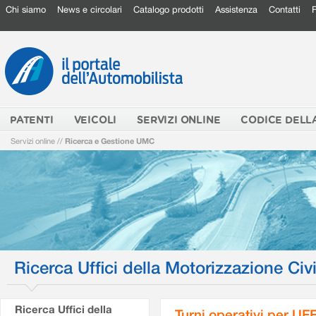
Chi siamo
News e circolari
Catalogo prodotti
Assistenza
Contatti
PATENTI
VEICOLI
SERVIZI ONLINE
CODICE DELL
Servizi online
//
Ricerca e Gestione UMC
Ricerca Uffici della Motorizzazione Civi
Ricerca Uffici della
Turni operativi per U