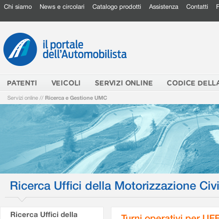
Chi siamo
News e circolari
Catalogo prodotti
Assistenza
Contatti
PATENTI
VEICOLI
SERVIZI ONLINE
CODICE DELL
Servizi online
//
Ricerca e Gestione UMC
Ricerca Uffici della Motorizzazione Civi
Ricerca Uffici della
Turni operativi per U