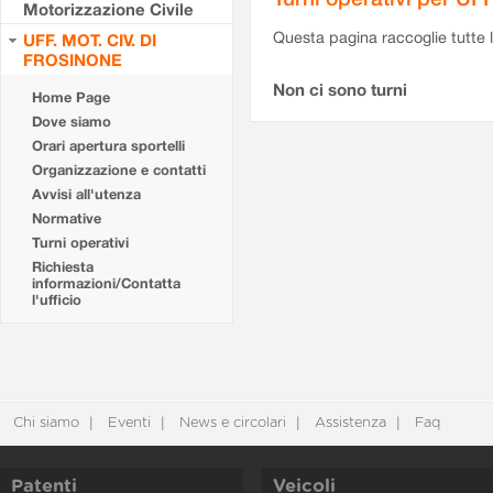
Motorizzazione Civile
Questa pagina raccoglie tutte le
UFF. MOT. CIV. DI
FROSINONE
Non ci sono turni
Home Page
Dove siamo
Orari apertura sportelli
Organizzazione e contatti
Avvisi all'utenza
Normative
Turni operativi
Richiesta
informazioni/Contatta
l'ufficio
Chi siamo
Eventi
News e circolari
Assistenza
Faq
Patenti
Veicoli