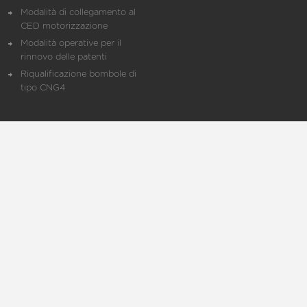
Modalità di collegamento al
CED motorizzazione
Modalità operative per il
rinnovo delle patenti
Riqualificazione bombole di
tipo CNG4