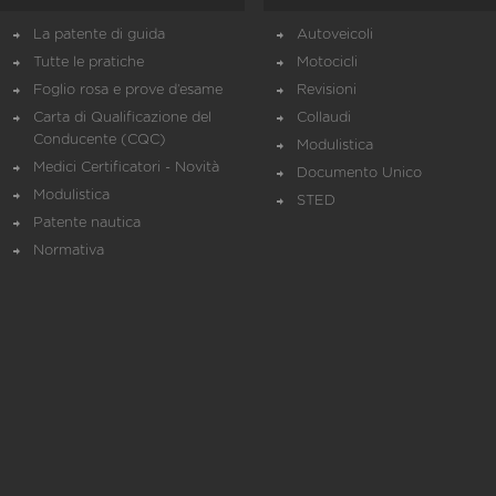
La patente di guida
Autoveicoli
Tutte le pratiche
Motocicli
Foglio rosa e prove d’esame
Revisioni
Carta di Qualificazione del
Collaudi
Conducente (CQC)
Modulistica
Medici Certificatori - Novità
Documento Unico
Modulistica
STED
Patente nautica
Normativa