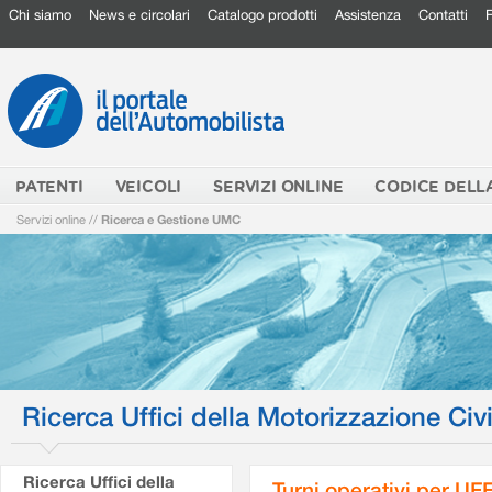
Chi siamo
News e circolari
Catalogo prodotti
Assistenza
Contatti
PATENTI
VEICOLI
SERVIZI ONLINE
CODICE DELL
Servizi online
//
Ricerca e Gestione UMC
Ricerca Uffici della Motorizzazione Civi
Ricerca Uffici della
Turni operativi per U