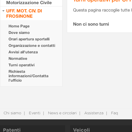
Motorizzazione Civile
Questa pagina raccoglie tutte le
UFF. MOT. CIV. DI
FROSINONE
Non ci sono turni
Home Page
Dove siamo
Orari apertura sportelli
Organizzazione e contatti
Avvisi all'utenza
Normative
Turni operativi
Richiesta
informazioni/Contatta
l'ufficio
Chi siamo
Eventi
News e circolari
Assistenza
Faq
Patenti
Veicoli