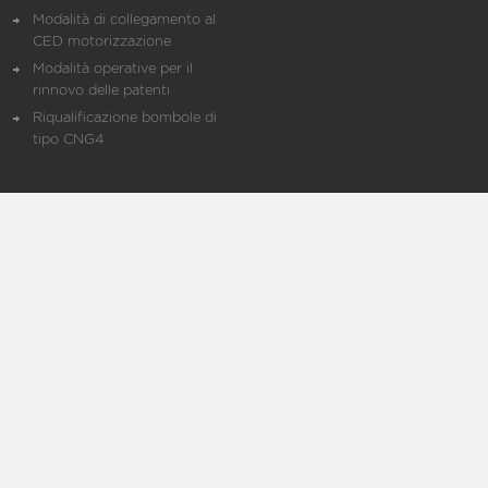
Modalità di collegamento al
CED motorizzazione
Modalità operative per il
rinnovo delle patenti
Riqualificazione bombole di
tipo CNG4