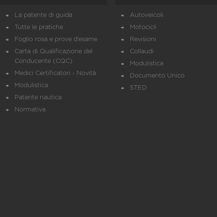
La patente di guida
Autoveicoli
Tutte le pratiche
Motocicli
Foglio rosa e prove d’esame
Revisioni
Carta di Qualificazione del
Collaudi
Conducente (CQC)
Modulistica
Medici Certificatori - Novità
Documento Unico
Modulistica
STED
Patente nautica
Normativa