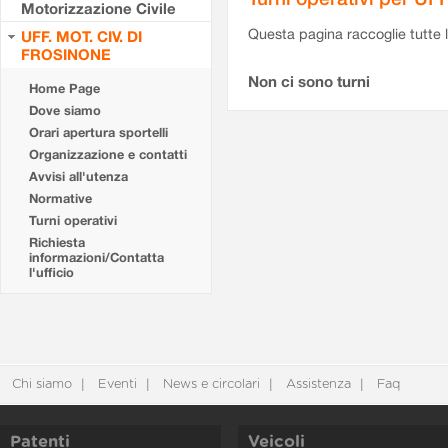
Motorizzazione Civile
Questa pagina raccoglie tutte le
UFF. MOT. CIV. DI
FROSINONE
Non ci sono turni
Home Page
Dove siamo
Orari apertura sportelli
Organizzazione e contatti
Avvisi all'utenza
Normative
Turni operativi
Richiesta
informazioni/Contatta
l'ufficio
Chi siamo
Eventi
News e circolari
Assistenza
Faq
Patenti
Veicoli