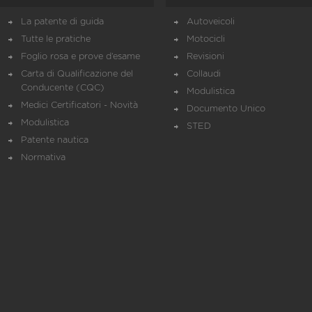
La patente di guida
Autoveicoli
Tutte le pratiche
Motocicli
Foglio rosa e prove d’esame
Revisioni
Carta di Qualificazione del
Collaudi
Conducente (CQC)
Modulistica
Medici Certificatori - Novità
Documento Unico
Modulistica
STED
Patente nautica
Normativa