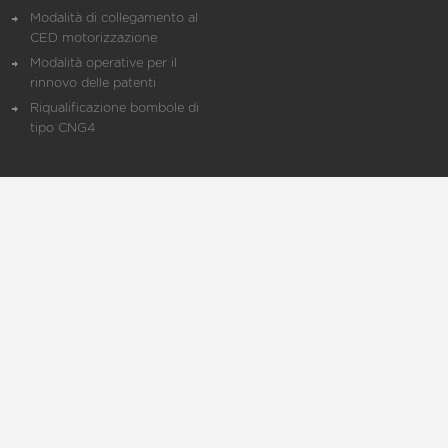
Modalità di collegamento al
CED motorizzazione
Modalità operative per il
rinnovo delle patenti
Riqualificazione bombole di
tipo CNG4