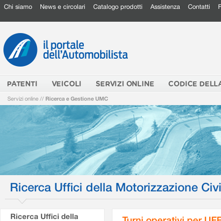
Chi siamo
News e circolari
Catalogo prodotti
Assistenza
Contatti
PATENTI
VEICOLI
SERVIZI ONLINE
CODICE DELL
Servizi online
//
Ricerca e Gestione UMC
Ricerca Uffici della Motorizzazione Civi
Ricerca Uffici della
Turni operativi per U