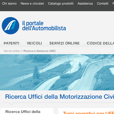
Chi siamo
News e circolari
Catalogo prodotti
Assistenza
Contatti
PATENTI
VEICOLI
SERVIZI ONLINE
CODICE DELL
Servizi online
//
Ricerca e Gestione UMC
Ricerca Uffici della Motorizzazione Civi
Ricerca Uffici della
Turni operativi per U