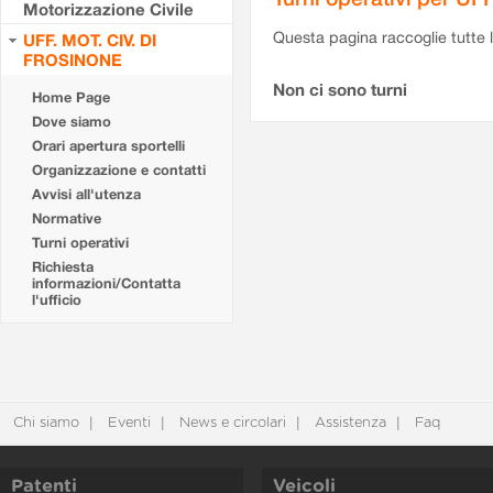
Motorizzazione Civile
Questa pagina raccoglie tutte le
UFF. MOT. CIV. DI
FROSINONE
Non ci sono turni
Home Page
Dove siamo
Orari apertura sportelli
Organizzazione e contatti
Avvisi all'utenza
Normative
Turni operativi
Richiesta
informazioni/Contatta
l'ufficio
Chi siamo
Eventi
News e circolari
Assistenza
Faq
Patenti
Veicoli