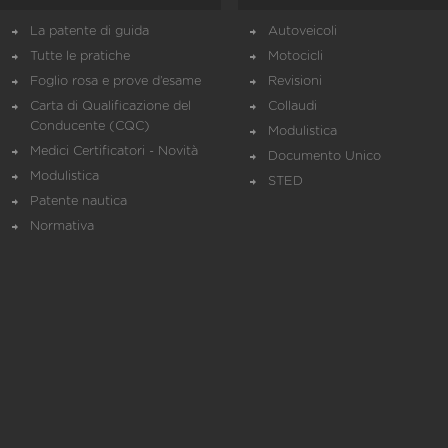
La patente di guida
Autoveicoli
Tutte le pratiche
Motocicli
Foglio rosa e prove d’esame
Revisioni
Carta di Qualificazione del
Collaudi
Conducente (CQC)
Modulistica
Medici Certificatori - Novità
Documento Unico
Modulistica
STED
Patente nautica
Normativa