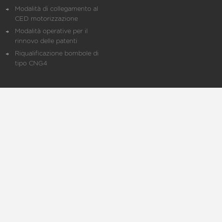
Modalità di collegamento al
CED motorizzazione
Modalità operative per il
rinnovo delle patenti
Riqualificazione bombole di
tipo CNG4