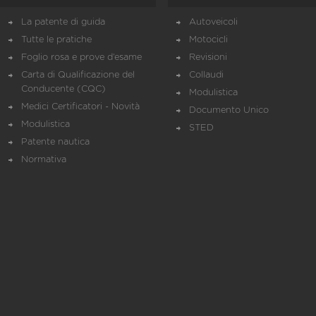
La patente di guida
Autoveicoli
Tutte le pratiche
Motocicli
Foglio rosa e prove d’esame
Revisioni
Carta di Qualificazione del
Collaudi
Conducente (CQC)
Modulistica
Medici Certificatori - Novità
Documento Unico
Modulistica
STED
Patente nautica
Normativa