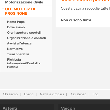
Motorizzazione Civile
Questa pagina raccoglie tutte le
UFF. MOT. CIV. DI
FROSINONE
Non ci sono turni
Home Page
Dove siamo
Orari apertura sportelli
Organizzazione e contatti
Avvisi all'utenza
Normative
Turni operativi
Richiesta
informazioni/Contatta
l'ufficio
Chi siamo
Eventi
News e circolari
Assistenza
Faq
Patenti
Veicoli