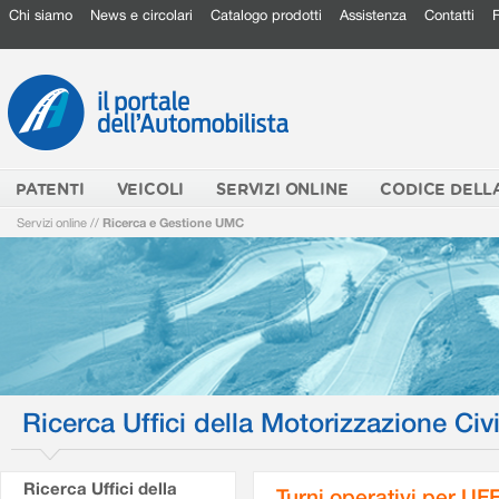
Chi siamo
News e circolari
Catalogo prodotti
Assistenza
Contatti
PATENTI
VEICOLI
SERVIZI ONLINE
CODICE DELL
Servizi online
//
Ricerca e Gestione UMC
Ricerca Uffici della Motorizzazione Civi
Ricerca Uffici della
Turni operativi per U