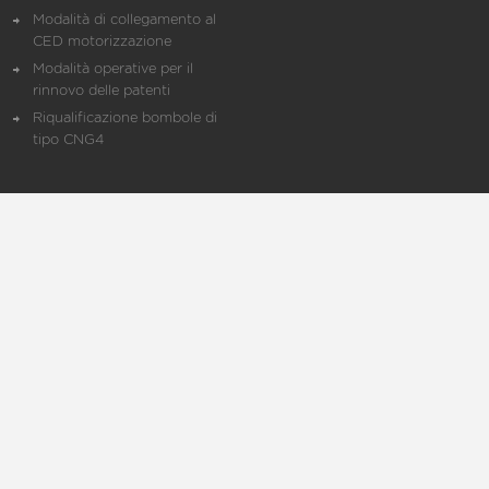
Modalità di collegamento al
CED motorizzazione
Modalità operative per il
rinnovo delle patenti
Riqualificazione bombole di
tipo CNG4