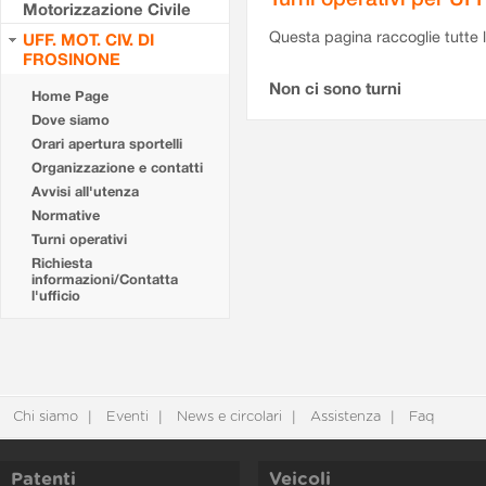
Motorizzazione Civile
Questa pagina raccoglie tutte le
UFF. MOT. CIV. DI
FROSINONE
Non ci sono turni
Home Page
Dove siamo
Orari apertura sportelli
Organizzazione e contatti
Avvisi all'utenza
Normative
Turni operativi
Richiesta
informazioni/Contatta
l'ufficio
Chi siamo
Eventi
News e circolari
Assistenza
Faq
Patenti
Veicoli