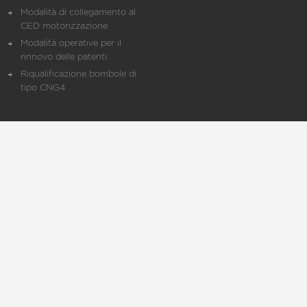
Modalità di collegamento al
CED motorizzazione
Modalità operative per il
rinnovo delle patenti
Riqualificazione bombole di
tipo CNG4