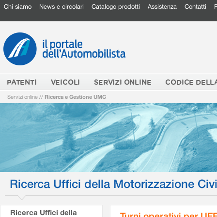
Chi siamo
News e circolari
Catalogo prodotti
Assistenza
Contatti
PATENTI
VEICOLI
SERVIZI ONLINE
CODICE DELL
Servizi online
//
Ricerca e Gestione UMC
Ricerca Uffici della Motorizzazione Civi
Ricerca Uffici della
Turni operativi per U