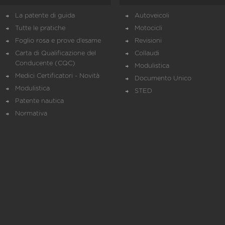
La patente di guida
Autoveicoli
Tutte le pratiche
Motocicli
Foglio rosa e prove d’esame
Revisioni
Carta di Qualificazione del
Collaudi
Conducente (CQC)
Modulistica
Medici Certificatori - Novità
Documento Unico
Modulistica
STED
Patente nautica
Normativa