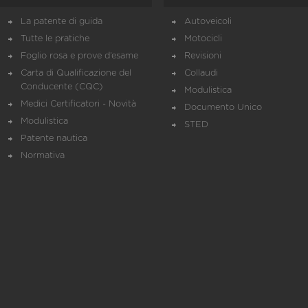
La patente di guida
Autoveicoli
Tutte le pratiche
Motocicli
Foglio rosa e prove d’esame
Revisioni
Carta di Qualificazione del
Collaudi
Conducente (CQC)
Modulistica
Medici Certificatori - Novità
Documento Unico
Modulistica
STED
Patente nautica
Normativa