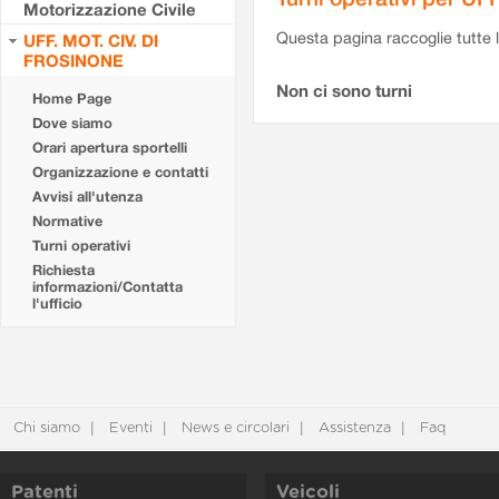
Motorizzazione Civile
Questa pagina raccoglie tutte le
UFF. MOT. CIV. DI
FROSINONE
Non ci sono turni
Home Page
Dove siamo
Orari apertura sportelli
Organizzazione e contatti
Avvisi all'utenza
Normative
Turni operativi
Richiesta
informazioni/Contatta
l'ufficio
Chi siamo
Eventi
News e circolari
Assistenza
Faq
Patenti
Veicoli