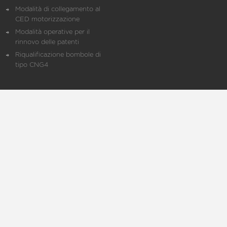
Modalità di collegamento al
CED motorizzazione
Modalità operative per il
rinnovo delle patenti
Riqualificazione bombole di
tipo CNG4