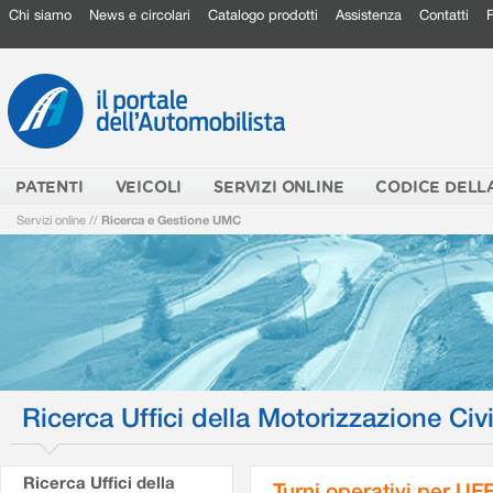
Chi siamo
News e circolari
Catalogo prodotti
Assistenza
Contatti
PATENTI
VEICOLI
SERVIZI ONLINE
CODICE DELL
Servizi online
//
Ricerca e Gestione UMC
Ricerca Uffici della Motorizzazione Civi
Ricerca Uffici della
Turni operativi per U