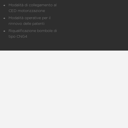
Modalità di collegamento al
CED motorizzazione
Modalità operative per il
rinnovo delle patenti
Riqualificazione bombole di
tipo CNG4