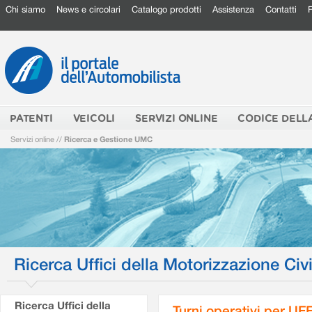
Chi siamo
News e circolari
Catalogo prodotti
Assistenza
Contatti
PATENTI
VEICOLI
SERVIZI ONLINE
CODICE DELL
Servizi online
//
Ricerca e Gestione UMC
Ricerca Uffici della Motorizzazione Civi
Ricerca Uffici della
Turni operativi per U