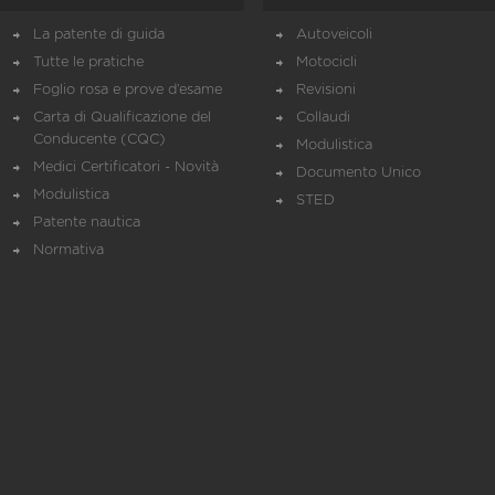
La patente di guida
Autoveicoli
Tutte le pratiche
Motocicli
Foglio rosa e prove d’esame
Revisioni
Carta di Qualificazione del
Collaudi
Conducente (CQC)
Modulistica
Medici Certificatori - Novità
Documento Unico
Modulistica
STED
Patente nautica
Normativa