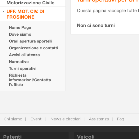
Motorizzazione Civile
Questa pagina raccoglie tutte le
UFF. MOT. CIV. DI
FROSINONE
Non ci sono turni
Home Page
Dove siamo
Orari apertura sportelli
Organizzazione e contatti
Avvisi all'utenza
Normative
Turni operativi
Richiesta
informazioni/Contatta
l'ufficio
Chi siamo
Eventi
News e circolari
Assistenza
Faq
Patenti
Veicoli