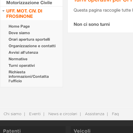
Motorizzazione Civile
Questa pagina raccoglie tutte le
UFF. MOT. CIV. DI
FROSINONE
Non ci sono turni
Home Page
Dove siamo
Orari apertura sportelli
Organizzazione e contatti
Avvisi all'utenza
Normative
Turni operativi
Richiesta
informazioni/Contatta
l'ufficio
Chi siamo
Eventi
News e circolari
Assistenza
Faq
Patenti
Veicoli