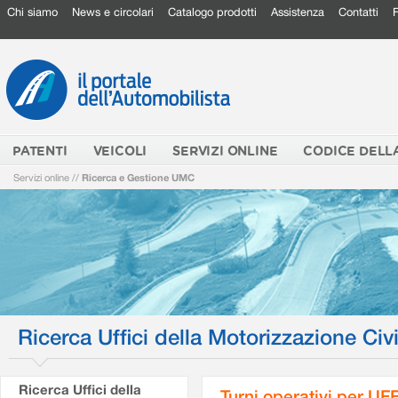
Chi siamo
News e circolari
Catalogo prodotti
Assistenza
Contatti
PATENTI
VEICOLI
SERVIZI ONLINE
CODICE DELL
Servizi online
//
Ricerca e Gestione UMC
Ricerca Uffici della Motorizzazione Civi
Ricerca Uffici della
Turni operativi per U