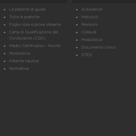
La patente di guida
Autoveicoli
Tutte le pratiche
Motocicli
Foglio rosa e prove d’esame
Revisioni
Carta di Qualificazione del
Collaudi
Conducente (CQC)
Modulistica
Medici Certificatori - Novità
Documento Unico
Modulistica
STED
Patente nautica
Normativa