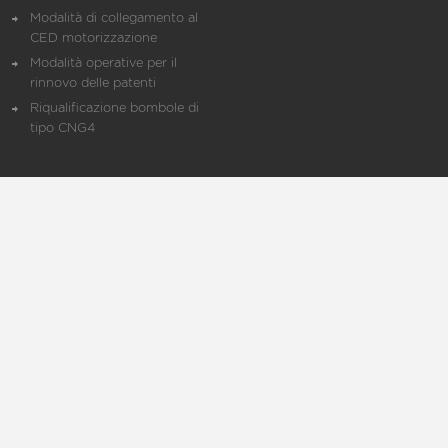
Modalità di collegamento al
CED motorizzazione
Modalità operative per il
rinnovo delle patenti
Riqualificazione bombole di
tipo CNG4