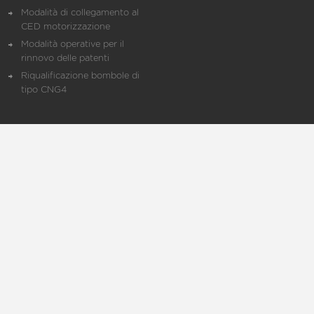
Modalità di collegamento al
CED motorizzazione
Modalità operative per il
rinnovo delle patenti
Riqualificazione bombole di
tipo CNG4