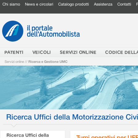
Chi siamo
News e circolari
Catalogo prodotti
Assistenza
Contatti
PATENTI
VEICOLI
SERVIZI ONLINE
CODICE DELL
Servizi online
//
Ricerca e Gestione UMC
Ricerca Uffici della Motorizzazione Civi
Ricerca Uffici della
Turni operativi per U