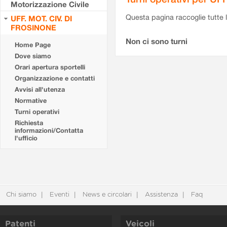
Motorizzazione Civile
Questa pagina raccoglie tutte le
UFF. MOT. CIV. DI
FROSINONE
Non ci sono turni
Home Page
Dove siamo
Orari apertura sportelli
Organizzazione e contatti
Avvisi all'utenza
Normative
Turni operativi
Richiesta
informazioni/Contatta
l'ufficio
Chi siamo
Eventi
News e circolari
Assistenza
Faq
Patenti
Veicoli