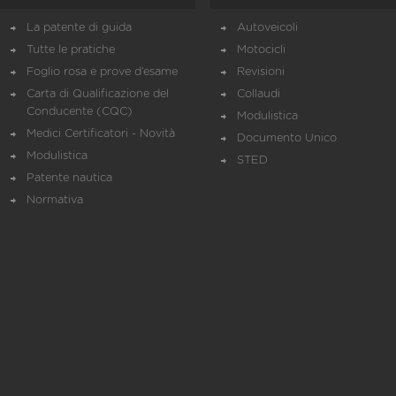
La patente di guida
Autoveicoli
Tutte le pratiche
Motocicli
Foglio rosa e prove d’esame
Revisioni
Carta di Qualificazione del
Collaudi
Conducente (CQC)
Modulistica
Medici Certificatori - Novità
Documento Unico
Modulistica
STED
Patente nautica
Normativa