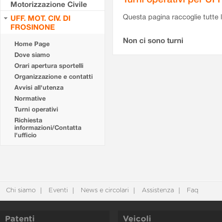
Motorizzazione Civile
Questa pagina raccoglie tutte le
UFF. MOT. CIV. DI
FROSINONE
Non ci sono turni
Home Page
Dove siamo
Orari apertura sportelli
Organizzazione e contatti
Avvisi all'utenza
Normative
Turni operativi
Richiesta
informazioni/Contatta
l'ufficio
Chi siamo
Eventi
News e circolari
Assistenza
Faq
Patenti
Veicoli