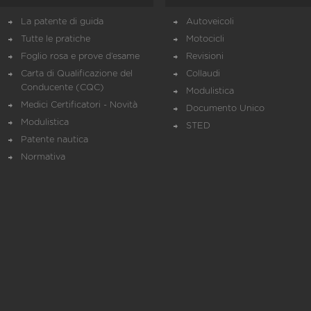
La patente di guida
Autoveicoli
Tutte le pratiche
Motocicli
Foglio rosa e prove d’esame
Revisioni
Carta di Qualificazione del
Collaudi
Conducente (CQC)
Modulistica
Medici Certificatori - Novità
Documento Unico
Modulistica
STED
Patente nautica
Normativa