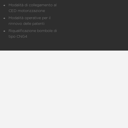
Modalità di collegamento al
CED motorizzazione
Modalità operative per il
rinnovo delle patenti
Riqualificazione bombole di
tipo CNG4