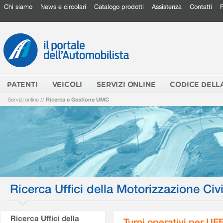
Chi siamo
News e circolari
Catalogo prodotti
Assistenza
Contatti
PATENTI
VEICOLI
SERVIZI ONLINE
CODICE DELL
Servizi online
//
Ricerca e Gestione UMC
Ricerca Uffici della Motorizzazione Civi
Ricerca Uffici della
Turni operativi per U