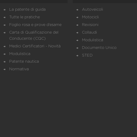
La patente di guida
Autoveicoli
Tutte le pratiche
Motocicli
Foglio rosa e prove d’esame
Revisioni
Carta di Qualificazione del
Collaudi
Conducente (CQC)
Modulistica
Medici Certificatori - Novità
Documento Unico
Modulistica
STED
Patente nautica
Normativa