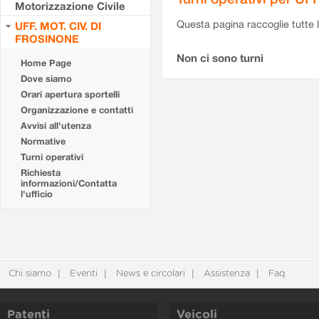
Motorizzazione Civile
Questa pagina raccoglie tutte le
UFF. MOT. CIV. DI
FROSINONE
Non ci sono turni
Home Page
Dove siamo
Orari apertura sportelli
Organizzazione e contatti
Avvisi all'utenza
Normative
Turni operativi
Richiesta
informazioni/Contatta
l'ufficio
Chi siamo
Eventi
News e circolari
Assistenza
Faq
Patenti
Veicoli