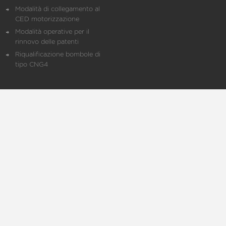
Modalità di collegamento al
CED motorizzazione
Modalità operative per il
rinnovo delle patenti
Riqualificazione bombole di
tipo CNG4