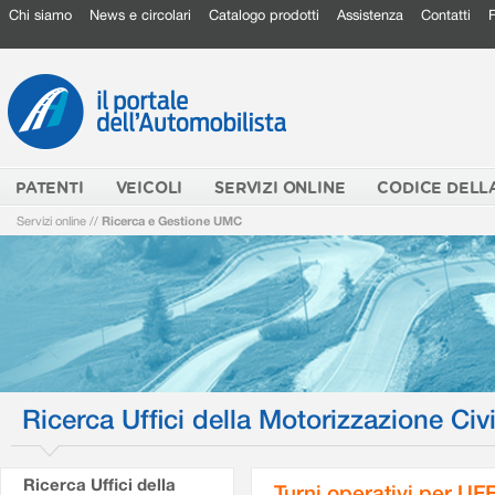
Chi siamo
News e circolari
Catalogo prodotti
Assistenza
Contatti
PATENTI
VEICOLI
SERVIZI ONLINE
CODICE DELL
Servizi online
//
Ricerca e Gestione UMC
Ricerca Uffici della Motorizzazione Civi
Ricerca Uffici della
Turni operativi per U